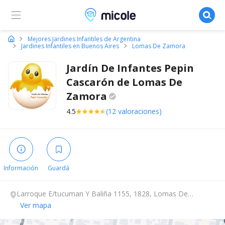
Micole, buscador de colegios
Mejores Jardines Infantiles de Argentina
Jardines Infantiles en Buenos Aires
Lomas De Zamora
Jardín De Infantes Pepin
Cascarón de Lomas De
Zamora
4.5
(12 valoraciones)
Información
Guardá
Larroque E/tucuman Y Baliña 1155, 1828, Lomas De
Zamora, Buenos Aires.
Ver mapa