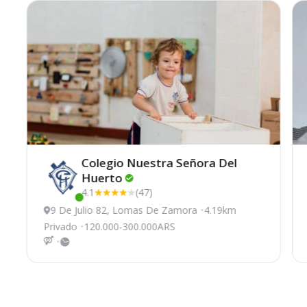
Colegio Nuestra Señora Del
Huerto
4.1
(47)
Este centro ha estado online recientemente
9 De Julio 82, Lomas De Zamora
4.19km
Privado
120.000-300.000ARS