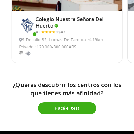
Colegio Nuestra Señora Del
Huerto
4.1
(47)
Este centro ha estado online recientemente
9 De Julio 82, Lomas De Zamora
4.19km
Privado
120.000-300.000ARS
¿Querés descubrir los centros con los
que tienes más afinidad?
Hacé el test