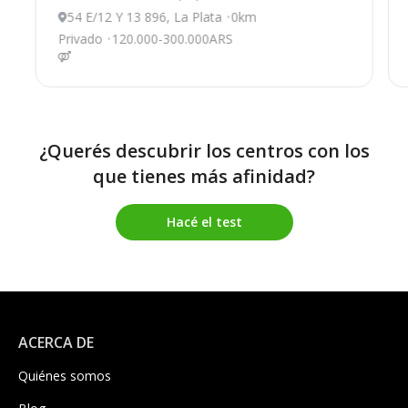
54 E/12 Y 13 896, La Plata
0km
Privado
120.000-300.000ARS
¿Querés descubrir los centros con los
que tienes más afinidad?
Hacé el test
ACERCA DE
Quiénes somos