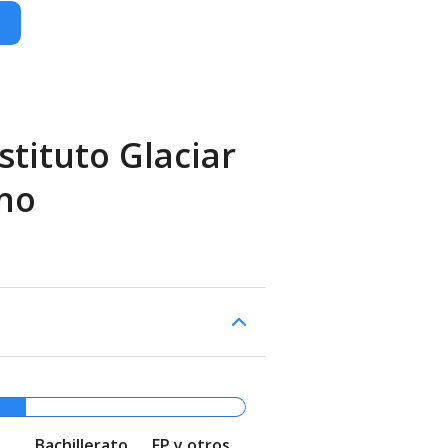
stituto Glaciar
no
Bachillerato
FP y otros