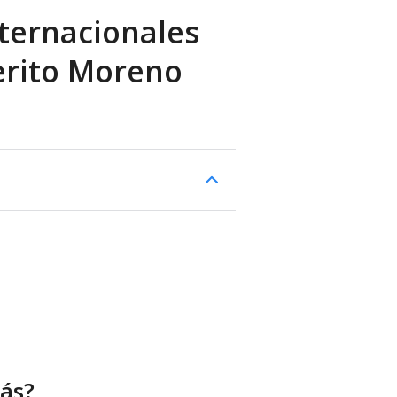
ternacionales
Perito Moreno
ás?