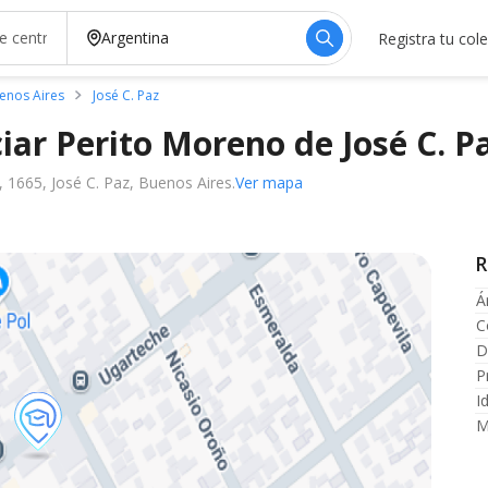
Registra tu col
enos Aires
José C. Paz
ciar Perito Moreno de José C.
P
 1665, José C. Paz, Buenos Aires.
Ver mapa
R
Á
C
D
P
I
M