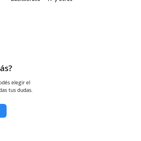
ás?
odés elegir el
das tus dudas.