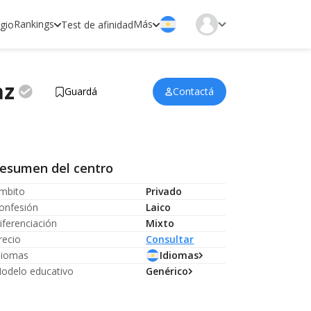
Rankings
Más
egio
Test de afinidad
az
Guardá
Contactá
esumen del centro
mbito
Privado
onfesión
Laico
iferenciación
Mixto
recio
Consultar
diomas
Idiomas
odelo educativo
Genérico