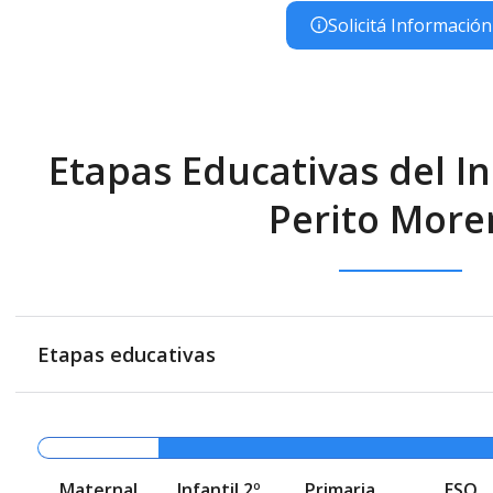
Solicitá Información
Etapas Educativas del In
Perito More
Etapas educativas
Maternal
Infantil 2º
Primaria
ESO