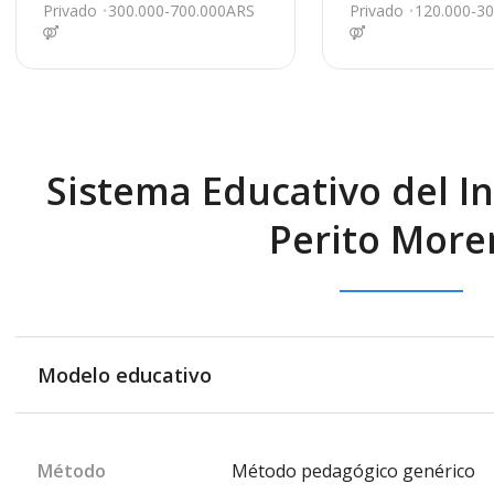
lub 1450, Pilar
rmiento 299, Pilar
Privado
300.000-700.000ARS
Privado
120.000-3
Sistema Educativo del In
Perito More
Modelo educativo
Método
Método pedagógico genérico