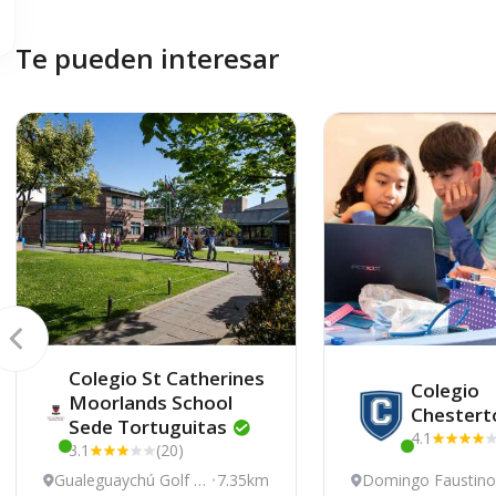
Te pueden interesar
Colegio St Catherines
Colegio
Moorlands School
Chestert
Sede
Tortuguitas
4.1
3.1
(20)
Este centro ha estado online recientemente
Este centro ha e
Gualeguaychú Golf C
7.35km
Domingo Faustino