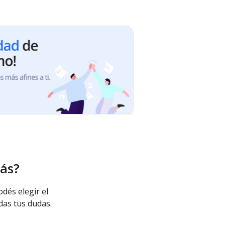
ás?
odés elegir el
das tus dudas.