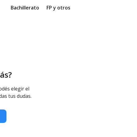
Bachillerato
FP y otros
ás?
odés elegir el
das tus dudas.