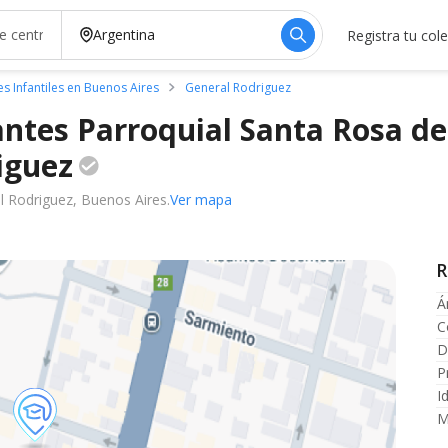
Registra tu col
es Infantiles en Buenos Aires
General Rodriguez
antes Parroquial Santa Rosa de
iguez
l Rodriguez, Buenos Aires.
Ver mapa
R
Á
C
D
P
I
M