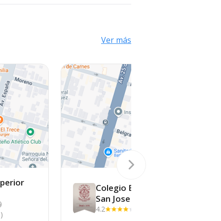
Ver más
uperior
Colegio Escuela
San
Jose
4.2
(283)
)