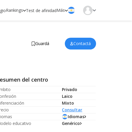
Rankings
Más
egio
Test de afinidad
Guardá
Contactá
esumen del centro
mbito
Privado
onfesión
Laico
iferenciación
Mixto
recio
Consultar
diomas
Idiomas
odelo educativo
Genérico