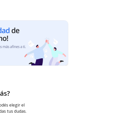
ás?
odés elegir el
das tus dudas.