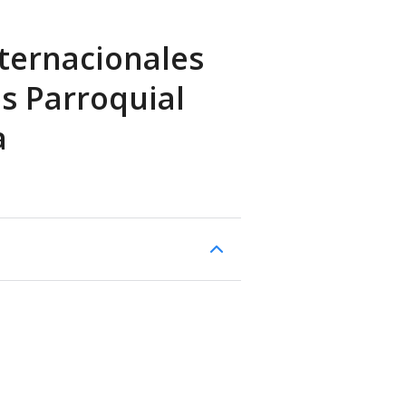
ternacionales
es Parroquial
a