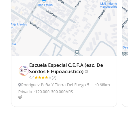
Escuela Especial C.E.F.A (esc. De
Sordos E
Hipoacustico)
4.4
(7)
Rodriguez Peña Y Tierra Del Fuego 56
0.68km
90, General Pueyrredón
Privado
120.000-300.000ARS