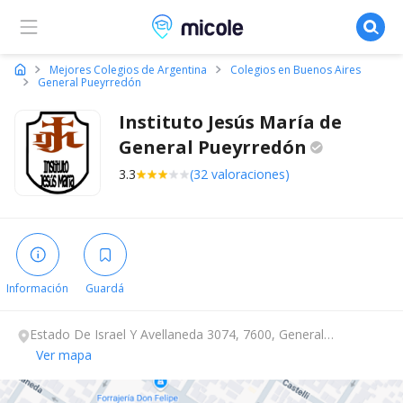
Micole, buscador de colegios
Mejores Colegios de Argentina
Colegios en Buenos Aires
General Pueyrredón
Instituto Jesús María de
General
Pueyrredón
3.3
(32 valoraciones)
Información
Guardá
Estado De Israel Y Avellaneda 3074, 7600, General
Pueyrredón, Buenos Aires.
Ver mapa