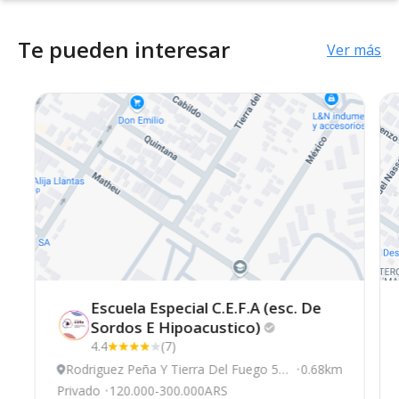
Te pueden interesar
Ver más
Escuela Especial C.E.F.A (esc. De
Sordos E
Hipoacustico)
4.4
(7)
Rodriguez Peña Y Tierra Del Fuego 56
0.68km
90, General Pueyrredón
Privado
120.000-300.000ARS