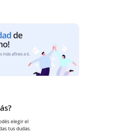
ás?
odés elegir el
das tus dudas.