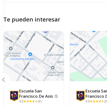
Te pueden interesar
Escuela San
Escuela Sa
Francisco De
Asís
Francisco
4.8
(8)
4.8
(8