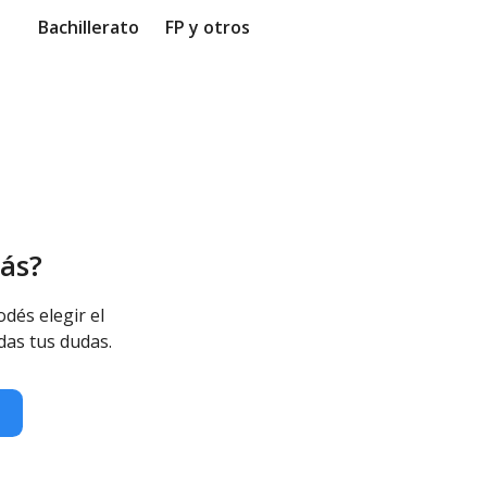
Bachillerato
FP y otros
ás?
odés elegir el
das tus dudas.