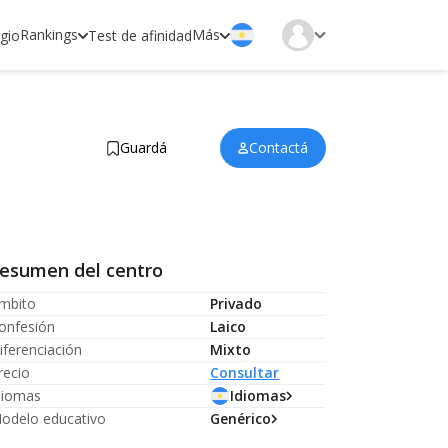
Rankings
Más
egio
Test de afinidad
Guardá
Contactá
esumen del centro
mbito
Privado
onfesión
Laico
iferenciación
Mixto
recio
Consultar
diomas
Idiomas
odelo educativo
Genérico