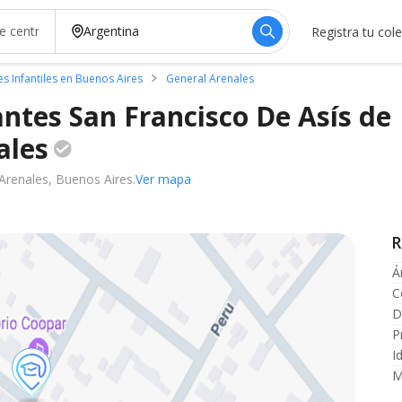
Registra tu col
es Infantiles en Buenos Aires
General Arenales
antes San Francisco De Asís de
ales
Arenales, Buenos Aires.
Ver mapa
R
Á
C
D
P
I
M