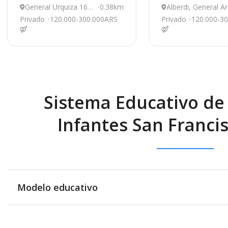
General Urquiza 168,
0.38km
Alberdi, General A
General Arenales
ales
Privado
120.000-300.000ARS
Privado
120.000-3
Sistema Educativo de 
Infantes San Francis
Modelo educativo