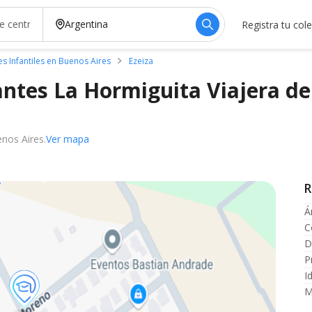
Registra tu col
es Infantiles en Buenos Aires
Ezeiza
antes La Hormiguita Viajera de
nos Aires.
Ver mapa
R
Á
C
D
P
I
M