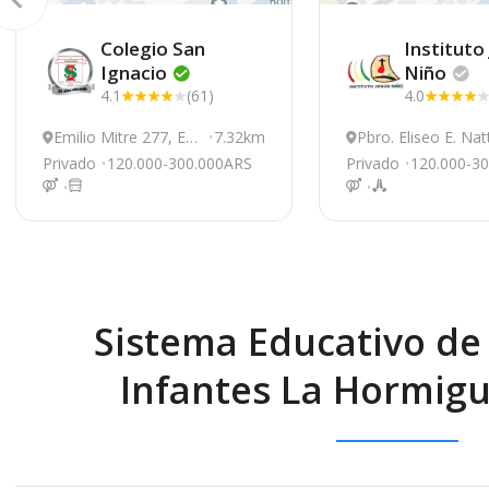
Colegio San
Instituto
Ignacio
Niño
4.1
(61)
4.0
Emilio Mitre 277, Eze
7.32km
Pbro. Eliseo E. Nat
iza
1, Ezeiza
Privado
120.000-300.000ARS
Privado
120.000-3
Sistema Educativo de 
Infantes La Hormigu