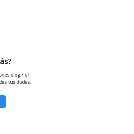
ás?
odés elegir el
das tus dudas.