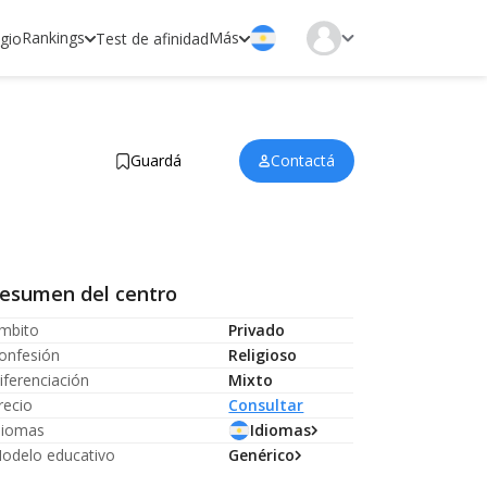
Rankings
Más
egio
Test de afinidad
Guardá
Contactá
esumen del centro
mbito
Privado
onfesión
Religioso
iferenciación
Mixto
recio
Consultar
diomas
Idiomas
odelo educativo
Genérico