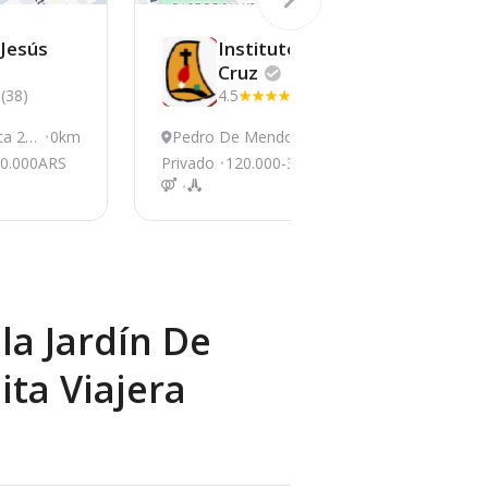
 Jesús
Instituto Santa
Cruz
(38)
4.5
(17)
ta 24
0km
Pedro De Mendoza
1.43km
B
1259 Barrio Santa M
00.000ARS
Privado
120.000-300.000ARS
Pri
arta, Ezeiza
la Jardín De
ita Viajera