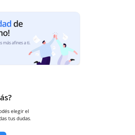
ás?
odés elegir el
das tus dudas.