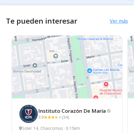
Te pueden interesar
Ver más
Instituto Corazón De
María
3.9
(34)
Soler 14, Chascomus
0.15km