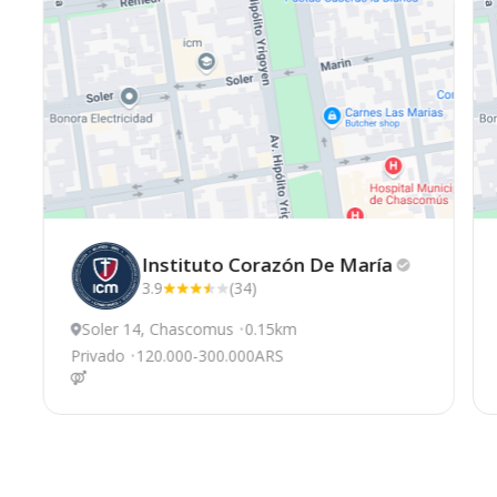
Instituto Corazón De
María
3.9
(34)
Soler 14, Chascomus
0.15km
Privado
120.000-300.000ARS