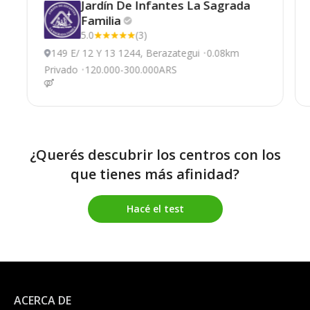
Jardín De Infantes La Sagrada
Familia
5.0
(3)
149 E/ 12 Y 13 1244, Berazategui
0.08km
Privado
120.000-300.000ARS
¿Querés descubrir los centros con los
que tienes más afinidad?
Hacé el test
ACERCA DE