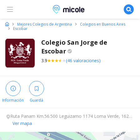
Micole, buscador de colegios
Mejores Colegios de Argentina
Colegios en Buenos Aires
Escobar
Colegio San Jorge de
Escobar
3.9
(46 valoraciones)
Información
Guardá
Ruta Panam Km.56.500 Leguizamo 1174 Loma Verde, 1625,
Escobar, Buenos Aires.
Ver mapa