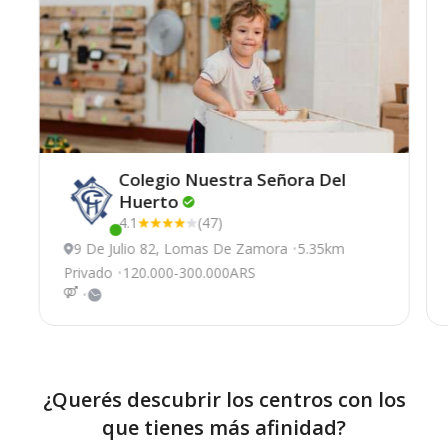
Colegio Nuestra Señora Del
Huerto
4.1
(47)
Este centro ha estado online recientemente
9 De Julio 82, Lomas De Zamora
5.35km
Privado
120.000-300.000ARS
¿Querés descubrir los centros con los
que tienes más afinidad?