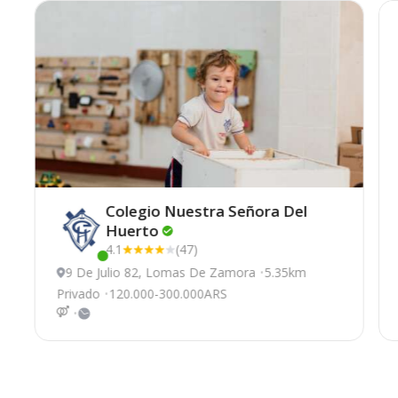
Colegio Nuestra Señora Del
Huerto
4.1
(47)
Este centro ha estado online recientemente
9 De Julio 82, Lomas De Zamora
5.35km
Privado
120.000-300.000ARS