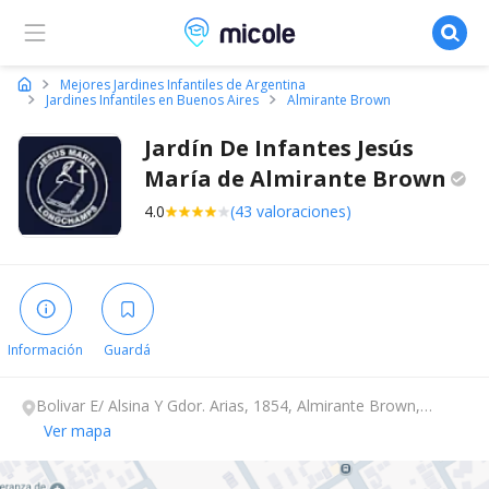
Micole, buscador de colegios
Mejores Jardines Infantiles de Argentina
Jardines Infantiles en Buenos Aires
Almirante Brown
Jardín De Infantes Jesús
María de Almirante
Brown
4.0
(43 valoraciones)
Información
Guardá
Bolivar E/ Alsina Y Gdor. Arias, 1854, Almirante Brown,
Buenos Aires.
Ver mapa