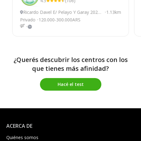
4.5
(106)
Ricardo Davel E/ Pelayo Y Garay 2020,
1.13km
Almirante Brown
Privado
120.000-300.000ARS
¿Querés descubrir los centros con los
que tienes más afinidad?
Hacé el test
ACERCA DE
Quiénes somos