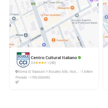
Centro Cultural
Italiano
3.6
(48)
Roma E/ Rawson Y Rosales 656, Vicen
1.64km
te Lopez
Privado
>700.000ARS