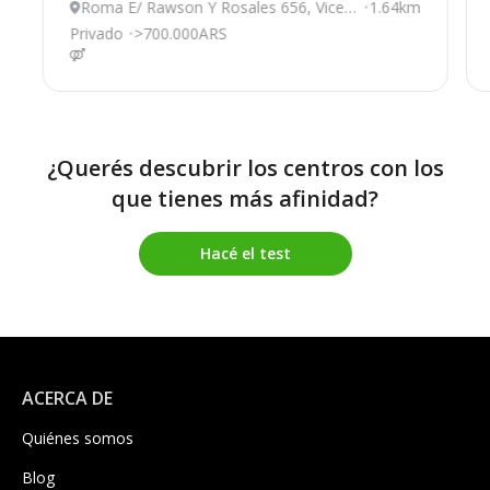
Roma E/ Rawson Y Rosales 656, Vicen
1.64km
te Lopez
Privado
>700.000ARS
¿Querés descubrir los centros con los
que tienes más afinidad?
Hacé el test
ACERCA DE
Quiénes somos
Blog