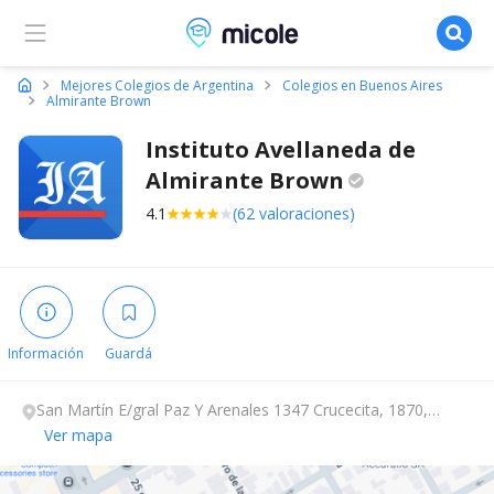
Micole, buscador de colegios
Mejores Colegios de Argentina
Colegios en Buenos Aires
Almirante Brown
Instituto Avellaneda de
Almirante
Brown
4.1
(62 valoraciones)
Información
Guardá
San Martín E/gral Paz Y Arenales 1347 Crucecita, 1870,
Almirante Brown, Buenos Aires.
Ver mapa