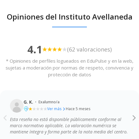
Opiniones del Instituto Avellaneda
4.1
(62 valoraciones)
* Opiniones de perfiles logueados en EduPulse y en la web,
sujetas a moderación por normas de respeto, convivencia y
protección de datos
·
G. K.
Exalumno/a
Ver más
Hace 5 meses
Esta reseña no está disponible públicamente conforme al
Calidad de la enseñanza
Profesionalidad del profesorado
marco normativo aplicable. La valoración numérica se
Instalaciones y recursos
mantiene íntegra y forma parte de la nota media del centro.
Comunicación y atención a las familias