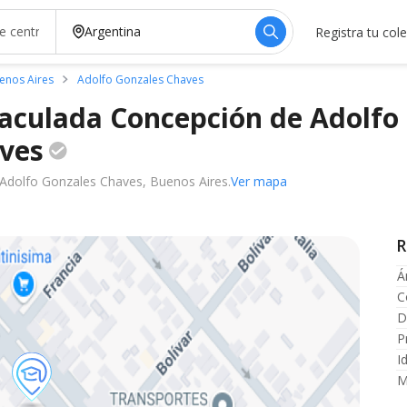
Registra tu col
enos Aires
Adolfo Gonzales Chaves
maculada Concepción de Adolfo
ves
 Adolfo Gonzales Chaves, Buenos Aires.
Ver mapa
R
Á
C
D
P
I
M