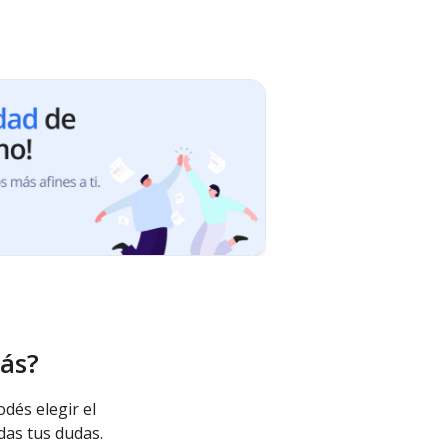
ás?
odés elegir el
das tus dudas.