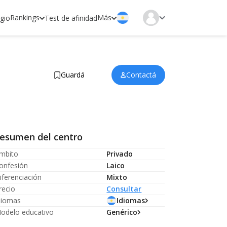
Rankings
Más
egio
Test de afinidad
Guardá
Contactá
esumen del centro
mbito
Privado
onfesión
Laico
iferenciación
Mixto
recio
Consultar
diomas
Idiomas
odelo educativo
Genérico