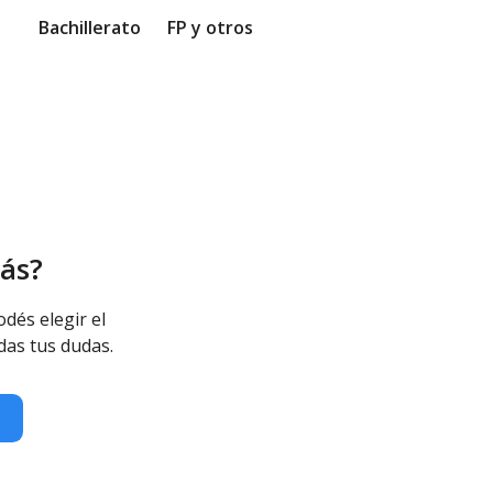
Bachillerato
FP y otros
ás?
odés elegir el
das tus dudas.