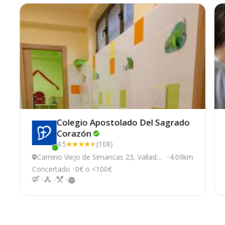
Colegio Apostolado Del Sagrado
Corazón
4.5
(108)
Este centro ha estado online recientemente
Camino Viejo de Simancas 23, Valladoli
4.09km
d
Concertado
0€ o <100€