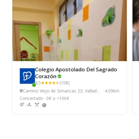
Colegio Apostolado Del Sagrado
Corazón
4.5
(108)
Este centro ha estado online recientemente
Camino Viejo de Simancas 23, Valladoli
4.09km
d
Concertado
0€ o <100€