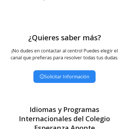
Ed. Infantil 2° ciclo (3-6 años)
Educación Infantil (Segundo Ciclo ) - Diurno (Presencial)
Educación Primaria
Educación Primaria - Diurno (Presencial)
Educación Especial
¿Quieres saber más?
Educación Especial (Inespecífica) - Diurno (Presencial)
¡No dudes en contactar al centro! Puedes elegir el
canal que prefieras para resolver todas tus dudas.
Solicitar Información
Idiomas y Programas
Internacionales del Colegio
Esperanza Aponte