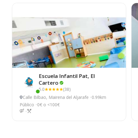
Escuela Infantil Pat, El
Cartero
5.0
(38)
Este centro ha estado online recientemente
Calle Bilbao, Mairena del Aljarafe
0.99km
Público
0€ o <100€