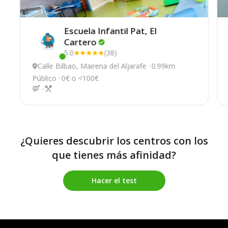
Escuela Infantil Pat, El
Cartero
5.0
(38)
Este centro ha estado online recientemente
Calle Bilbao, Mairena del Aljarafe
0.99km
Público
0€ o <100€
¿Quieres descubrir los centros con los
que tienes más afinidad?
Hacer el test