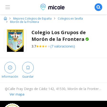
Micole, buscador de colegios
Mejores Colegios de España
Colegios en Sevilla
Morón de la Frontera
Colegio Los Grupos de
Morón de la
Frontera
3.7
(7 valoraciones)
Información
Guardar
Calle Fray Diego de Cádiz 142, 41530, Morón de la Frontera,
Sevilla.
Ver mapa