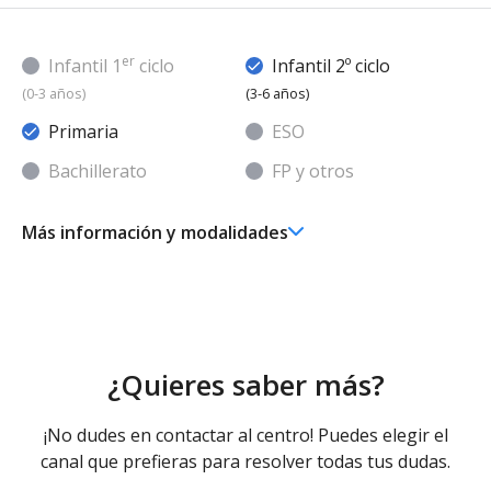
er
Infantil 1
ciclo
Infantil 2º ciclo
(0-3 años)
(3-6 años)
Primaria
ESO
Bachillerato
FP y otros
Más información y modalidades
Ed. Infantil 2° ciclo (3-6 años)
Educación Infantil (Segundo Ciclo ) - Diurno (Presencial)
Educación Primaria
Educación Primaria - Diurno (Presencial)
¿Quieres saber más?
¡No dudes en contactar al centro! Puedes elegir el
canal que prefieras para resolver todas tus dudas.