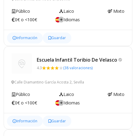
Público
Laico
Mixto
0€ o <100€
Idiomas
Información
Guardar
Escuela Infantil Toribio De
Velasco
4.3
(38 valoraciones)
Calle Diamantino García Acosta 2, Sevilla
Público
Laico
Mixto
0€ o <100€
Idiomas
Información
Guardar