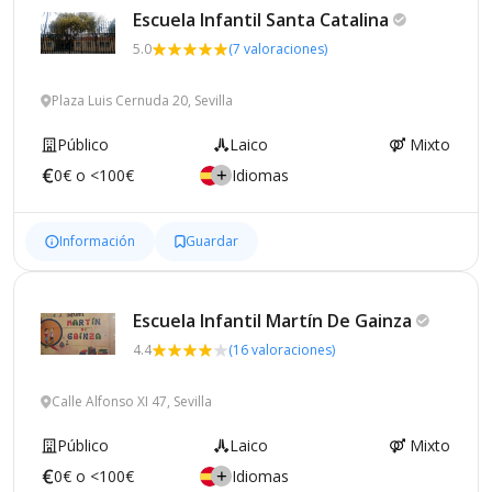
Escuela Infantil Santa
Catalina
5.0
(7 valoraciones)
Plaza Luis Cernuda 20, Sevilla
Público
Laico
Mixto
0€ o <100€
Idiomas
Información
Guardar
Escuela Infantil Martín De
Gainza
4.4
(16 valoraciones)
Calle Alfonso XI 47, Sevilla
Público
Laico
Mixto
0€ o <100€
Idiomas