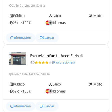
Calle Corvina 20, Sevilla
Público
Laico
Mixto
0€ o <100€
Idiomas
Información
Guardar
Escuela Infantil Arco E
Iris
4.0
(9 valoraciones)
Avenida de Italia 57, Sevilla
Público
Laico
Mixto
0€ o <100€
Idiomas
Información
Guardar