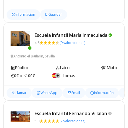
Información
Guardar
Escuela Infantil María
Inmaculada
4.6
(9 valoraciones)
Antonio el Bailarín, Sevilla
Público
Laico
Mixto
0€ o <100€
Idiomas
Llamar
WhatsApp
Email
Información
Escuela Infantil Fernando
Villalón
5.0
(2 valoraciones)