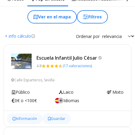
Ver en el mapa
Filtros
+ info cálculo
Ordenar por
Escuela Infantil Julio
César
4.8
(17 valoraciones)
Calle Esparteros, Sevilla
Público
Laico
Mixto
0€ o <100€
Idiomas
Información
Guardar