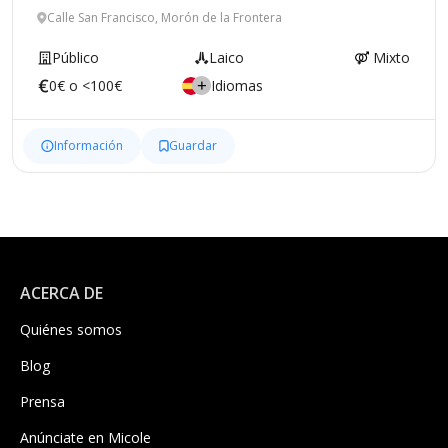
Calle San Francisco, Morón de la Frontera
Público
Laico
Mixto
0€ o <100€
Idiomas
Información
Guardar
ACERCA DE
Quiénes somos
Blog
Prensa
Anúnciate en Micole