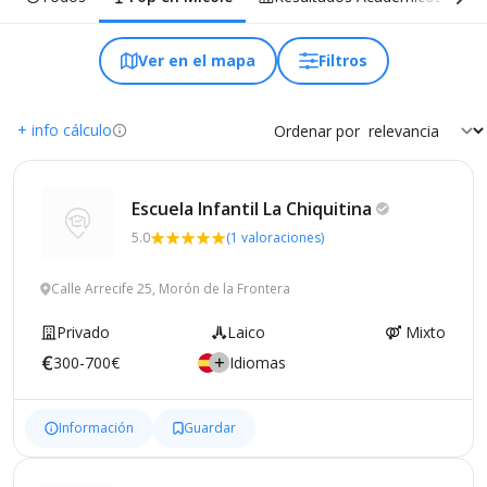
Ver en el mapa
Filtros
+ info cálculo
Ordenar por
Escuela Infantil La
Chiquitina
5.0
(1 valoraciones)
Calle Arrecife 25, Morón de la Frontera
Privado
Laico
Mixto
300-700€
Idiomas
Información
Guardar