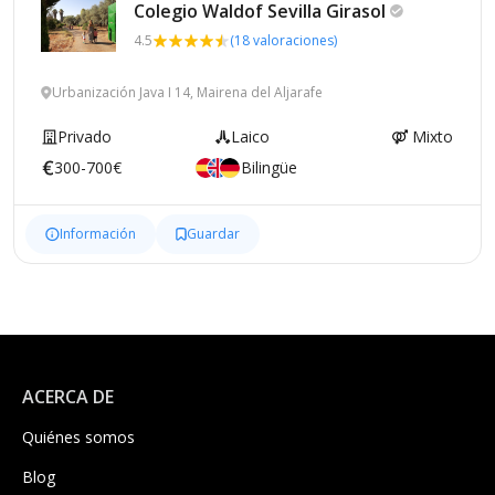
Colegio Waldof Sevilla
Girasol
4.5
(18 valoraciones)
Urbanización Java I 14, Mairena del Aljarafe
Privado
Laico
Mixto
300-700€
Bilingüe
Información
Guardar
ACERCA DE
Quiénes somos
Blog