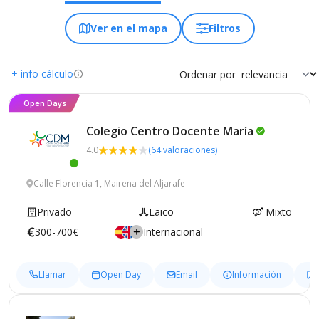
Ver en el mapa
Filtros
+ info cálculo
Ordenar por
Open Days
Colegio Centro Docente
María
4.0
(64 valoraciones)
Calle Florencia 1, Mairena del Aljarafe
Privado
Laico
Mixto
300-700€
Internacional
Llamar
Open Day
Email
Información
G