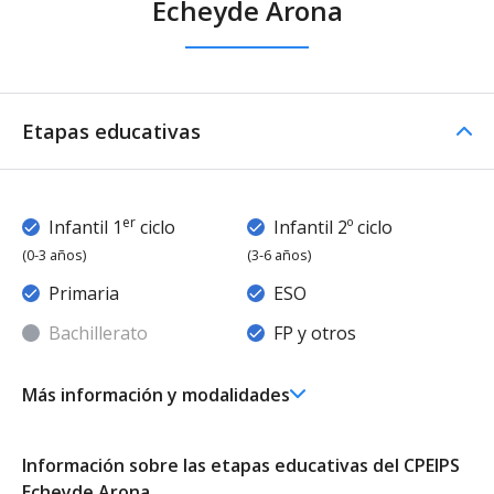
Echeyde Arona
Etapas educativas
er
Infantil 1
ciclo
Infantil 2º ciclo
(0-3 años)
(3-6 años)
Primaria
ESO
Bachillerato
FP y otros
Más información y modalidades
Ed. Infantil 2° ciclo (3-6 años)
Educación Infantil (Segundo Ciclo ) - Diurno (Presencial)
Información sobre las etapas educativas del CPEIPS
- Concertado
Echeyde Arona