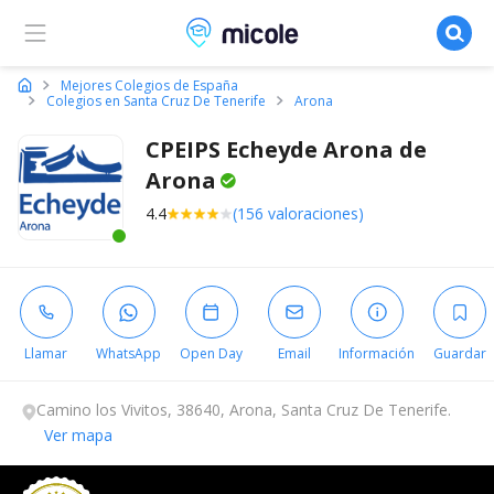
Micole, buscador de colegios
Mejores Colegios de España
Colegios en Santa Cruz De Tenerife
Arona
CPEIPS Echeyde Arona de
Arona
4.4
(156 valoraciones)
Este centro ha estado online recientemente
Llamar
WhatsApp
Open Day
Email
Información
Guardar
Camino los Vivitos, 38640, Arona, Santa Cruz De Tenerife.
Ver mapa