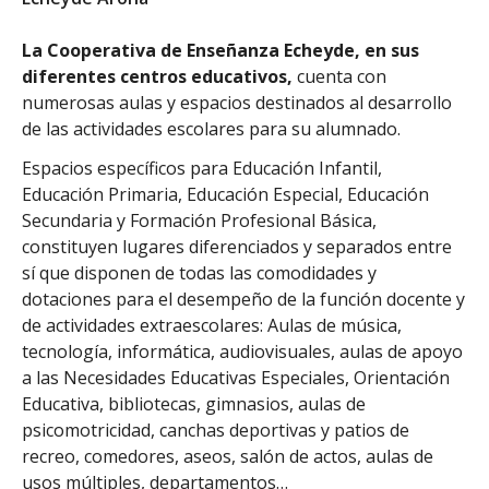
Educación Primaria
Educación Primaria (LOMCE) - Diurno (Presencial) -
La Cooperativa de Enseñanza Echeyde, en sus
Concertado
diferentes centros educativos,
cuenta con
Educación Secundaria Obligatoria
numerosas aulas y espacios destinados al desarrollo
Educación Secundaria Obligatoria - Diurno (Presencial) -
de las actividades escolares para su alumnado.
Concertado
Educación Especial
Espacios específicos para Educación Infantil,
Educación Básica Obligatoria para Alumnos con
Educación Primaria, Educación Especial, Educación
Necesidades Educativas Especiales - Diurno
Secundaria y Formación Profesional Básica,
(Presencial) - Concertado
constituyen lugares diferenciados y separados entre
FP/Otros
sí que disponen de todas las comodidades y
Informática y comunicaciones - Diurno (Presencial) -
dotaciones para el desempeño de la función docente y
Concertado
de actividades extraescolares: Aulas de música,
Operaciones de grabación y tratamiento de datos y
tecnología, informática, audiovisuales, aulas de apoyo
documentos - Diurno (Presencial) - Concertado
a las Necesidades Educativas Especiales, Orientación
Educativa, bibliotecas, gimnasios, aulas de
psicomotricidad, canchas deportivas y patios de
recreo, comedores, aseos, salón de actos, aulas de
usos múltiples, departamentos…