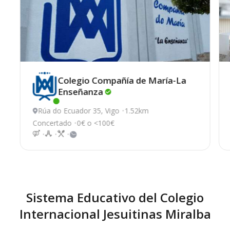
Colegio Compañía de María-La
Enseñanza
Este centro ha estado online recientemente
Rúa do Ecuador 35, Vigo
1.52km
Concertado
0€ o <100€
Sistema Educativo del Colegio
Internacional Jesuitinas Miralba