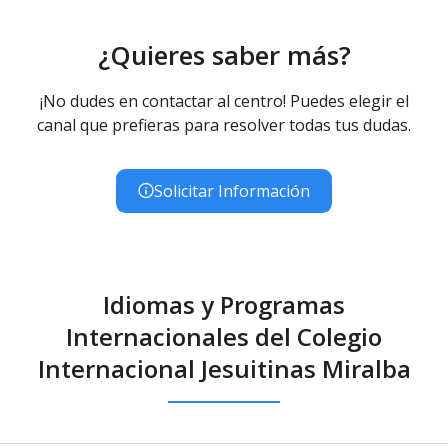
Educación Primaria
Educación Primaria (LOMCE) - Diurno (Presencial) -
¿Quieres saber más?
Concertado
Educación Secundaria Obligatoria
¡No dudes en contactar al centro! Puedes elegir el
Educación Secundaria Obligatoria - Diurno (Presencial) -
canal que prefieras para resolver todas tus dudas.
Concertado
Bachillerato
Bachillerato de Artes - Diurno (Presencial)
Solicitar Información
Bachillerato de Ciencias - Diurno (Presencial)
Bachillerato de Humanidades y Ciencias Sociales -
Diurno (Presencial)
Idiomas y Programas
Internacionales del Colegio
Internacional Jesuitinas Miralba