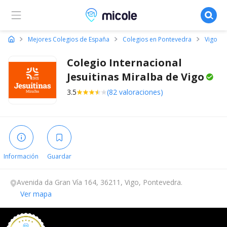
Micole, buscador de colegios
Mejores Colegios de España
Colegios en Pontevedra
Vigo
Colegio Internacional
Jesuitinas Miralba de
Vigo
3.5
(82 valoraciones)
Información
Guardar
Avenida da Gran Vía 164, 36211, Vigo, Pontevedra.
Ver mapa