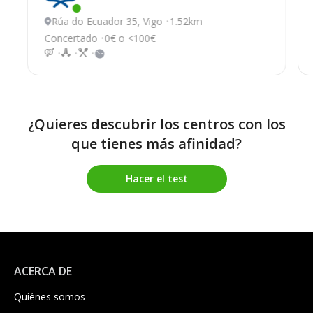
Este centro ha estado online recientemente
Rúa do Ecuador 35, Vigo
1.52km
Concertado
0€ o <100€
¿Quieres descubrir los centros con los
que tienes más afinidad?
Hacer el test
ACERCA DE
Quiénes somos