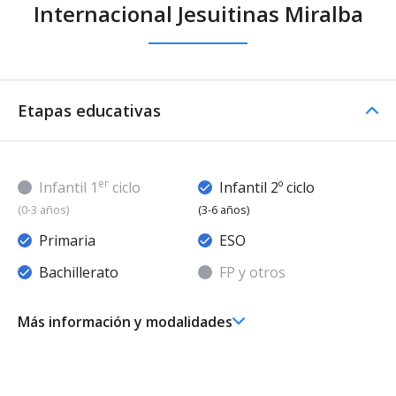
Internacional Jesuitinas Miralba
Etapas educativas
er
Infantil 1
ciclo
Infantil 2º ciclo
(0-3 años)
(3-6 años)
Primaria
ESO
Bachillerato
FP y otros
Más información y modalidades
Ed. Infantil 2° ciclo (3-6 años)
Educación Infantil (Segundo Ciclo ) - Diurno (Presencial)
- Concertado