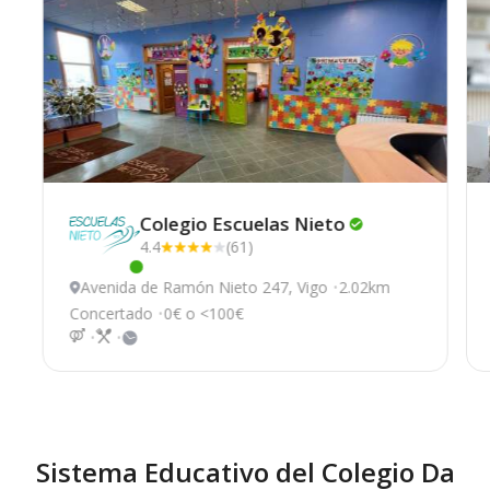
Colegio Escuelas
Nieto
4.4
(61)
Este centro ha estado online recientemente
Avenida de Ramón Nieto 247, Vigo
2.02km
Concertado
0€ o <100€
Sistema Educativo del Colegio Da