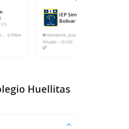
n
IEP Simón
Bolívar
(1)
Leo
0.09km
Intendente, José Leo
0.09km
C
nardo Ortiz
n
Privado
<S/100
Pri
legio Huellitas