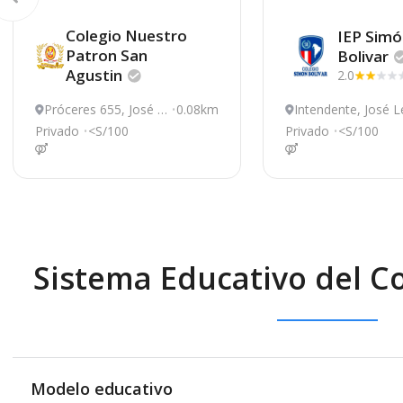
Colegio Nuestro
IEP Simó
Patron San
Bolivar
Agustin
2.0
Próceres 655, José L
0.08km
Intendente, José 
eonardo Ortiz
nardo Ortiz
Privado
<S/100
Privado
<S/100
Sistema Educativo del Co
Modelo educativo