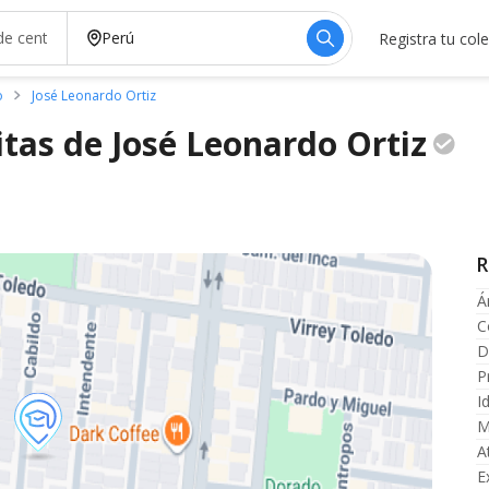
Registra tu col
o
José Leonardo Ortiz
itas de José Leonardo
Ortiz
R
Á
C
D
P
I
M
A
E