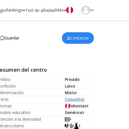
Rankings
Más
egio
Test de afinidad
Guardar
Contactar
esumen del centro
mbito
Privado
onfesión
Laico
iferenciación
Mixto
recio
Consultar
diomas
Idiomas
odelo educativo
Genérico
tención a la diversidad
xtraescolares