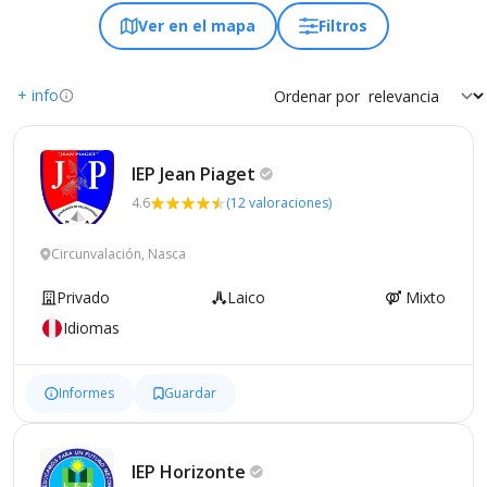
Ver en el mapa
Filtros
+ info
Ordenar por
IEP Jean
Piaget
4.6
(12 valoraciones)
Circunvalación, Nasca
Privado
Laico
Mixto
Idiomas
Informes
Guardar
IEP
Horizonte