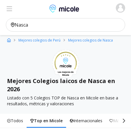
Micole, buscador de colegios
Ver en el mapa
Filtros
Mejores colegios de Perú
Mejores colegios de Nasca
Mejores Colegios laicos de Nasca en
2026
Listado con 5 Colegios TOP de Nasca en Micole en base a
resultados, métricas y valoraciones
Todos
Top en Micole
Internacionales
Más Incl