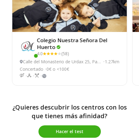
Colegio Nuestra Señora Del
Huerto
4.0
(58)
Este centro ha estado online recientemente
Calle del Monasterio de Urdax 25, Pam
1.27km
plona
Concertado
0€ o <100€
¿Quieres descubrir los centros con los
que tienes más afinidad?
Hacer el test