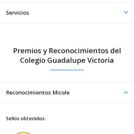
Servicios
Comedor / Cafetería
Premios y Reconocimientos del
Comedor / Cafetería -
Colegio Guadalupe Victoria
Cocina propia
Reconocimientos Micole
Sellos obtenidos: