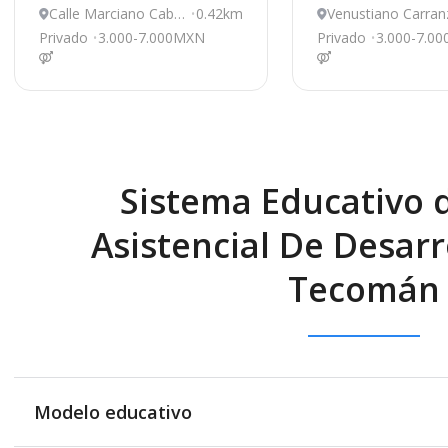
Calle Marciano Cabr
0.42km
Venustiano Carran
era 343, Tecomán
50, Tecomán
Privado
3.000-7.000MXN
Privado
3.000-7.0
Sistema Educativo 
Asistencial De Desarro
Tecomán
Modelo educativo