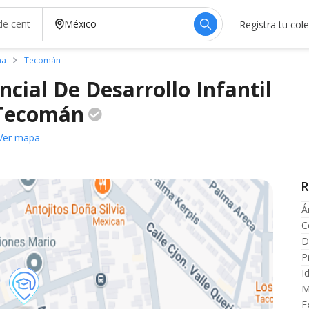
Registra tu col
ma
Tecomán
ncial De Desarrollo Infantil
Tecomán
Ver mapa
R
Á
C
D
P
I
M
E