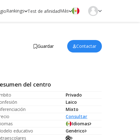
Rankings
Más
egio
Test de afinidad
Guardar
Contactar
esumen del centro
mbito
Privado
onfesión
Laico
iferenciación
Mixto
recio
Consultar
diomas
Idiomas
odelo educativo
Genérico
xtraescolares