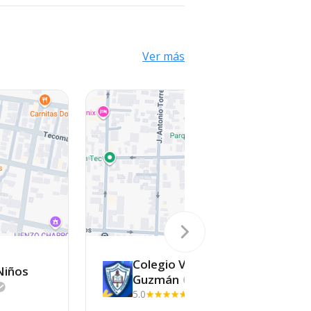
Ver más
Colegio Victoriano
Niños
Guzmán
5.0
(3)