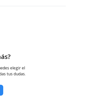
más?
edes elegir el
das tus dudas.