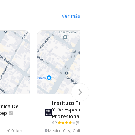
Ver más
Instituto Tecnológico
cnica De
Y De Especialidades
tep
Profesionales
)
4.3
(8)
8,
0.01km
Mexico City, Colima
0.01km
A