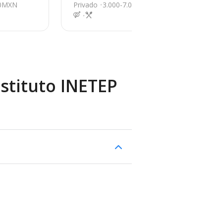
1
00MXN
Privado
3.000-7.000MXN
Pri
nstituto INETEP