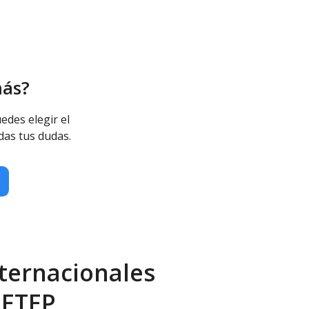
más?
edes elegir el
das tus dudas.
ternacionales
NETEP