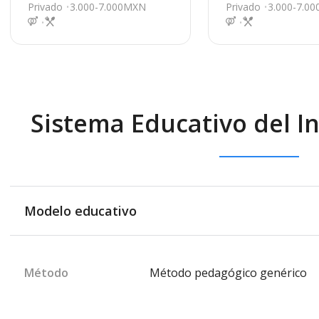
Colima
Colima
Privado
3.000-7.000MXN
Privado
3.000-7.0
Sistema Educativo del I
Modelo educativo
Método
Método pedagógico genérico