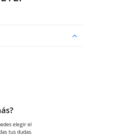
más?
edes elegir el
das tus dudas.