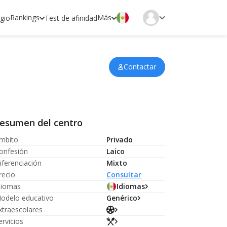
Rankings
Más
egio
Test de afinidad
Contactar
esumen del centro
mbito
Privado
onfesión
Laico
iferenciación
Mixto
recio
Consultar
diomas
Idiomas
odelo educativo
Genérico
xtraescolares
ervicios