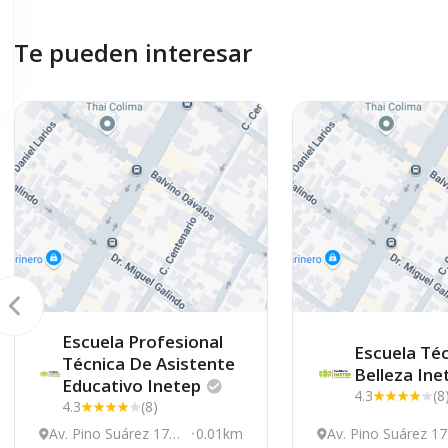
Te pueden interesar
Escuela Profesional
Escuela Té
Técnica De Asistente
Belleza
Ine
Educativo
Inetep
4.3
(8
4.3
(8)
Av. Pino Suárez 178,
0.01km
Av. Pino Suárez 17