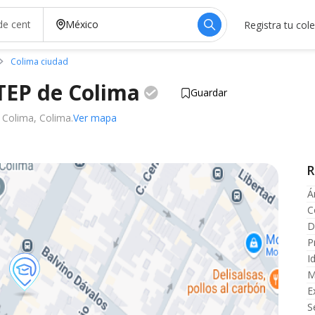
Registra tu col
Colima ciudad
ETEP de
Colima
Guardar
 Colima, Colima.
Ver mapa
R
Á
C
D
P
I
M
E
S