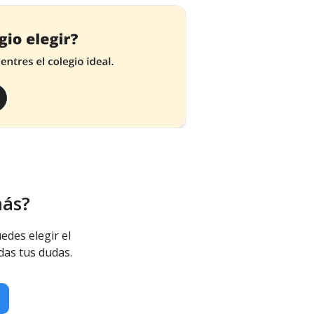
más?
edes elegir el
das tus dudas.