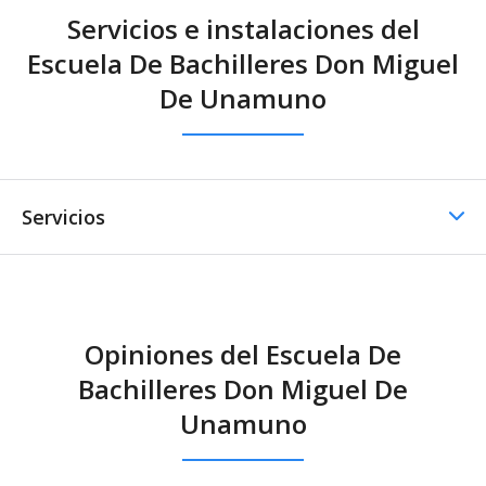
Servicios e instalaciones del
Escuela De Bachilleres Don Miguel
De Unamuno
Servicios
Comedor / Cafetería
Opiniones del Escuela De
Comedor / Cafetería -
Bachilleres Don Miguel De
Cocina propia
Unamuno