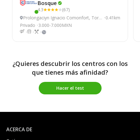
Bosque
4.3
(67)
Este centro ha estado online recientemente
Prolongaciуn Ignacio Comonfort, Torr
0.41km
eón
Privado
3.000-7.000MXN
¿Quieres descubrir los centros con los
que tienes más afinidad?
Hacer el test
ACERCA DE