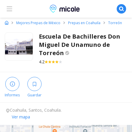
Micole, buscador de colegios
Mejores Prepas de México
Prepas en Coahuila
Torreón
Escuela De Bachilleres Don
Miguel De Unamuno de
Torreón
4.2
Informes
Guardar
Coahuila, Santos, Coahuila.
Ver mapa