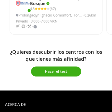
Bosque
4.3
(67)
Este centro ha estado online recientemente
Prolongaciуn Ignacio Comonfort, Torr
0.26km
eón
Privado
3.000-7.000MXN
¿Quieres descubrir los centros con los
que tienes más afinidad?
Hacer el test
ACERCA DE