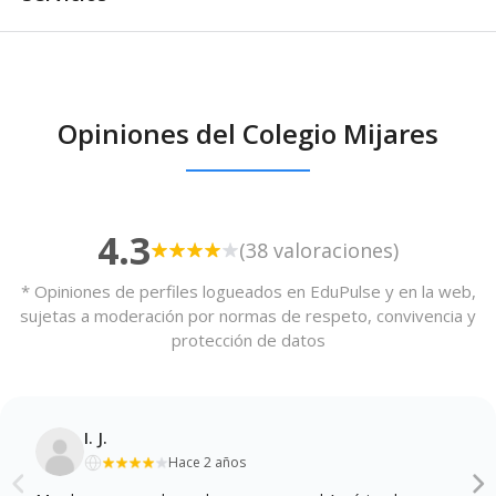
Comedor / Cafetería
Opiniones del Colegio Mijares
Comedor / Cafetería -
Cocina propia
Otros servicios
4.3
(38 valoraciones)
Transporte escolar
* Opiniones de perfiles logueados en EduPulse y en la web,
sujetas a moderación por normas de respeto, convivencia y
protección de datos
I. J.
Hace 2 años