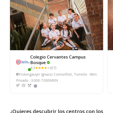
Colegio Cervantes Campus
Bosque
4.3
(67)
Este centro ha estado online recientemente
Prolongaciуn Ignacio Comonfort, Torreón
0km
Privado
3.000-7.000MXN
¿Quieres descubrir los centros con los