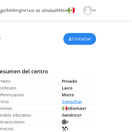
Rankings
Más
egio
Test de afinidad
r
Contactar
esumen del centro
mbito
Privado
onfesión
Laico
iferenciación
Mixto
recio
Consultar
diomas
Idiomas
odelo educativo
Genérico
xtraescolares
ervicios