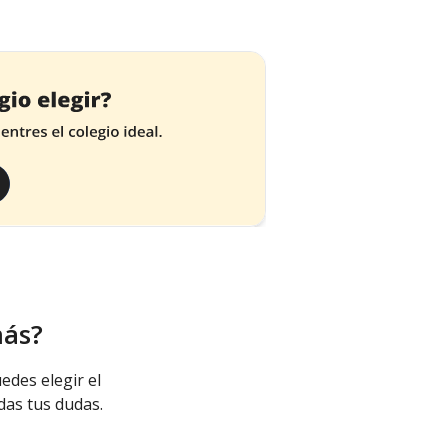
más?
edes elegir el
das tus dudas.