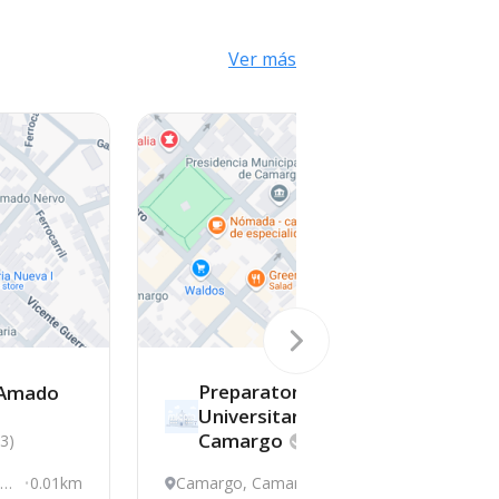
Ver más
Preparatoria
 Amado
Universitario De Cd.
Camargo
(3)
100
0.01km
Camargo, Camargo
0.51km
2