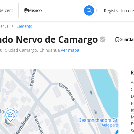
Registra tu col
uahua
Camargo
ado Nervo de
Camargo
Guarda
00, Ciudad Camargo, Chihuahua.
Ver mapa
R
Á
C
D
P
I
M
E
S