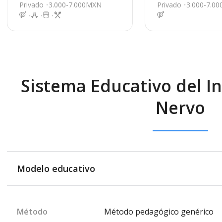
Camargo
1, Camargo
Privado
3.000-7.000MXN
Privado
3.000-7.0
Sistema Educativo del I
Nervo
Modelo educativo
Método
Método pedagógico genérico