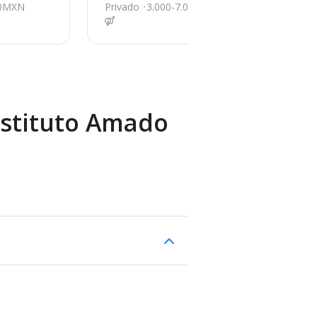
0
00MXN
Privado
3.000-7.000MXN
Pri
nstituto Amado