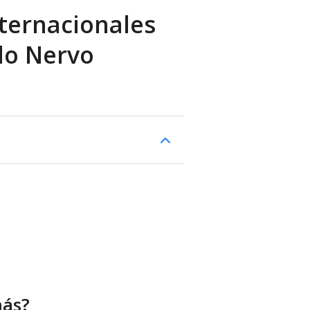
ternacionales
do Nervo
más?