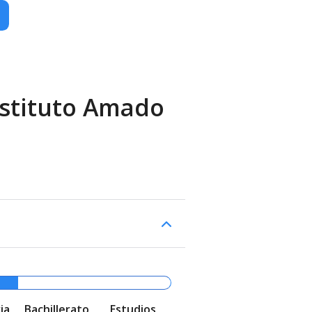
nstituto Amado
ia
Bachillerato
Estudios