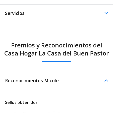
Servicios
Comedor / Cafetería
Premios y Reconocimientos del
Comedor / Cafetería -
Casa Hogar La Casa del Buen Pastor
Cocina propia
Reconocimientos Micole
Sellos obtenidos: