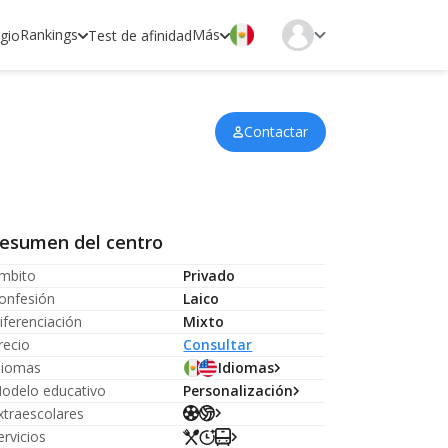
Rankings
Más
egio
Test de afinidad
Contactar
esumen del centro
mbito
Privado
onfesión
Laico
iferenciación
Mixto
recio
Consultar
diomas
Idiomas
odelo educativo
Personalización
xtraescolares
ervicios