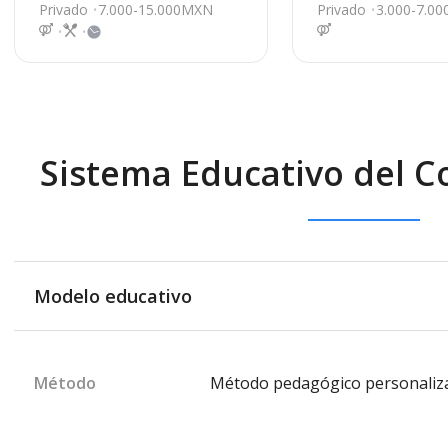
a 9700, Chihuahua
cho 9318, Chihua
Privado
7.000-15.000MXN
Privado
3.000-7.0
Sistema Educativo del C
Modelo educativo
Método
Método pedagógico personaliz