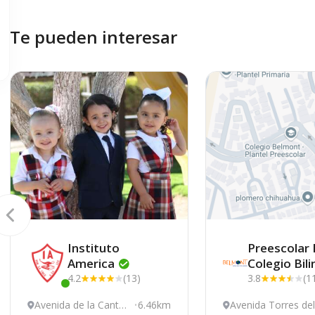
Te pueden interesar
Instituto
Preescolar
America
Colegio
Bil
4.2
(13)
3.8
(1
Este centro ha estado online recientemente
Avenida de la Canter
6.46km
Avenida Torres del