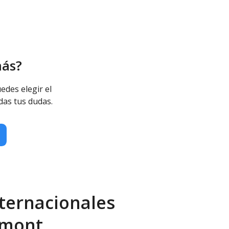
más?
edes elegir el
das tus dudas.
ternacionales
lmont