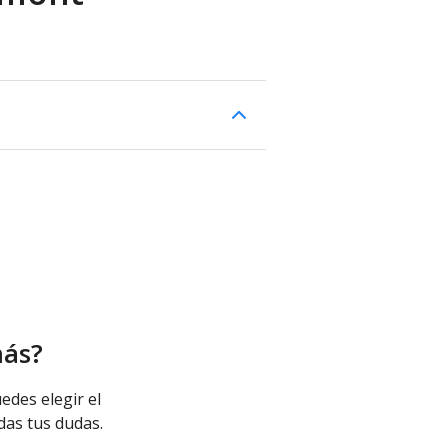
más?
edes elegir el
das tus dudas.