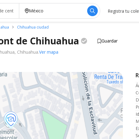
Registra tu col
uahua
Chihuahua ciudad
ont de
Chihuahua
Guardar
hihuahua, Chihuahua.
Ver mapa
R
Á
C
D
P
I
M
E
S