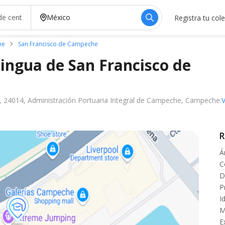
Registra tu col
he
San Francisco de Campeche
lingua de San Francisco de
, 24014, Administración Portuaria Integral de Campeche, Campeche.
R
Á
C
D
P
I
M
E