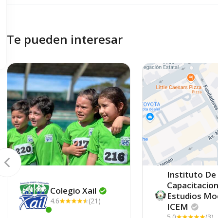
Te pueden interesar
Instituto De
Capacitacion
Colegio
Xail
Estudios Mo
4.6
(21)
ICEM
Este centro ha estado online recientemente
5.0
(3)