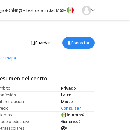
Rankings
Más
egio
Test de afinidad
Guardar
Contactar
Ver mapa
esumen del centro
mbito
Privado
onfesión
Laico
iferenciación
Mixto
recio
Consultar
diomas
Idiomas
odelo educativo
Genérico
xtraescolares