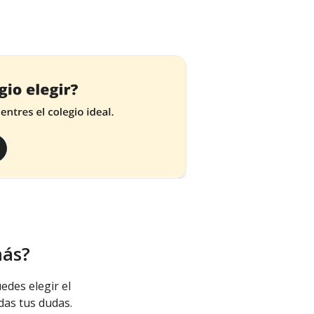
más?
edes elegir el
das tus dudas.