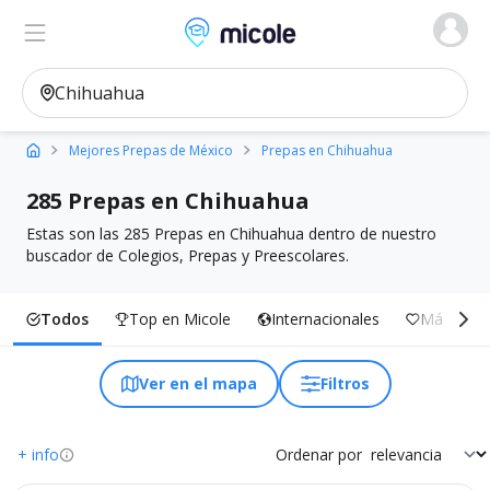
Micole, buscador de colegios
Ver en el mapa
Filtros
Mejores Prepas de México
Prepas en Chihuahua
285 Prepas en Chihuahua
Estas son las 285 Prepas en Chihuahua dentro de nuestro
buscador de Colegios, Prepas y Preescolares.
Todos
Top en Micole
Internacionales
Más Inclu
Ver en el mapa
Filtros
+ info
Ordenar por