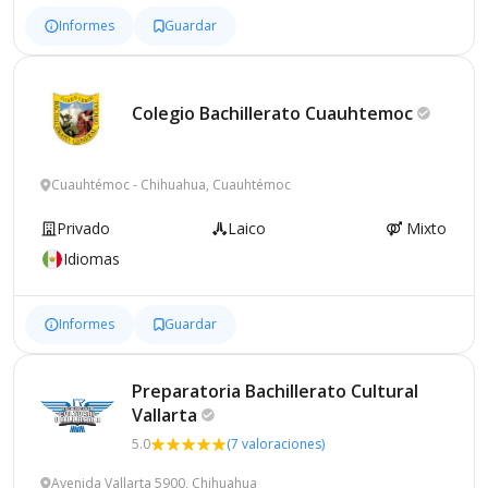
Informes
Guardar
Colegio Bachillerato
Cuauhtemoc
Cuauhtémoc - Chihuahua, Cuauhtémoc
Privado
Laico
Mixto
Idiomas
Informes
Guardar
Preparatoria Bachillerato Cultural
Vallarta
5.0
(7 valoraciones)
Avenida Vallarta 5900, Chihuahua