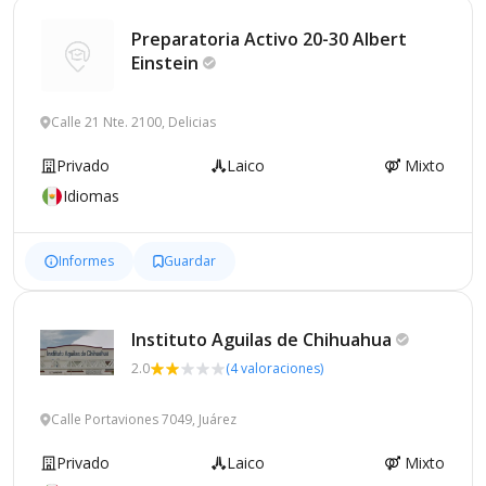
Preparatoria Activo 20-30 Albert
Einstein
Calle 21 Nte. 2100, Delicias
Privado
Laico
Mixto
Idiomas
Informes
Guardar
Instituto Aguilas de
Chihuahua
2.0
(4 valoraciones)
Calle Portaviones 7049, Juárez
Privado
Laico
Mixto