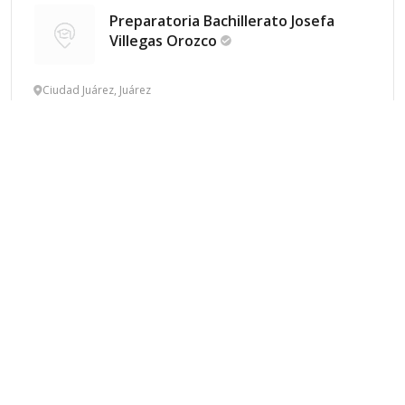
Preparatoria Bachillerato Josefa
Villegas
Orozco
Ciudad Juárez, Juárez
Privado
Laico
Mixto
Idiomas
Informes
Guardar
Preparatoria Bachillerato Liceo Pre
Universitario
4.9
(8 valoraciones)
Calle Cordillera de Los Andes 5563, Juárez
Privado
Laico
Mixto
Idiomas