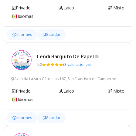
Privado
Laico
Mixto
Idiomas
Informes
Guardar
Cendi Barquito De
Papel
5.0
(3 valoraciones)
Avenida Lázaro Cárdenas 167, San Francisco de Campeche
Privado
Laico
Mixto
Idiomas
Informes
Guardar