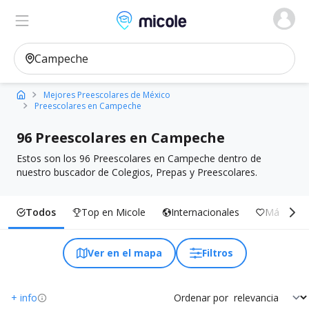
Micole, buscador de colegios
Ver en el mapa
Filtros
Mejores Preescolares de México
Preescolares en Campeche
96 Preescolares en Campeche
Estos son los 96 Preescolares en Campeche dentro de
nuestro buscador de Colegios, Prepas y Preescolares.
Todos
Top en Micole
Internacionales
Más Inclu
Ver en el mapa
Filtros
+ info
Ordenar por