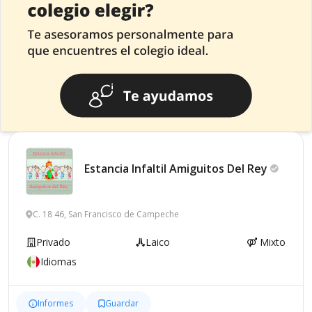
Estancia Infaltil Amiguitos Del
Rey
C. 18 46, San Francisco de Campeche
Privado
Laico
Mixto
Idiomas
Informes
Guardar