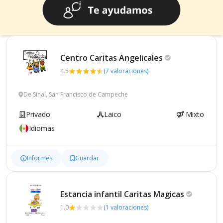
Centro Caritas
Angelicales
4.5
(7 valoraciones)
De Sinaí, San Francisco de Campeche
Privado
Laico
Mixto
Idiomas
Informes
Guardar
Estancia infantil Caritas
Magicas
1.0
(1 valoraciones)