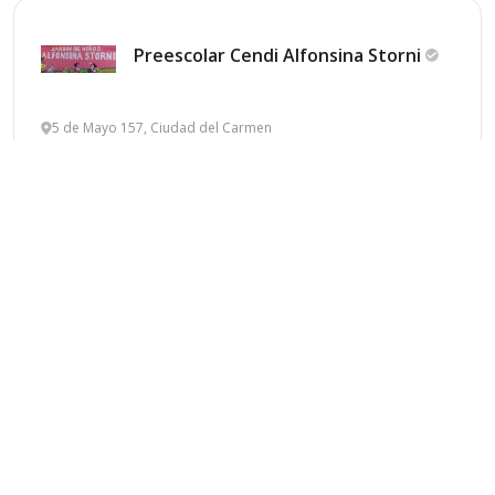
Preescolar Cendi Alfonsina
Storni
5 de Mayo 157, Ciudad del Carmen
Privado
Laico
Mixto
Idiomas
Informes
Guardar
Guarderia
Chiquitilandia
C. 65 39, San Francisco de Campeche
Privado
Laico
Mixto