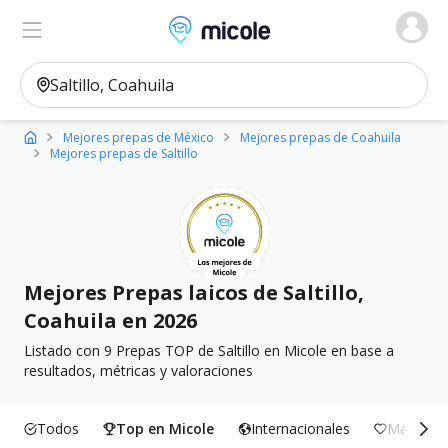
Micole, buscador de colegios
Ver en el mapa
Filtros
Mejores prepas de México
Mejores prepas de Coahuila
Mejores prepas de Saltillo
Mejores Prepas laicos de Saltillo,
Coahuila en 2026
Listado con 9 Prepas TOP de Saltillo en Micole en base a
resultados, métricas y valoraciones
Todos
Top en Micole
Internacionales
Más Incl