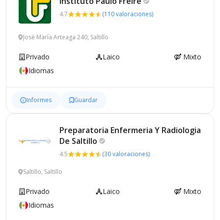
Instituto Paulo
Freire
4.7
(110 valoraciones)
José María Arteaga 240, Saltillo
Privado
Laico
Mixto
Idiomas
Informes
Guardar
Preparatoria Enfermeria Y Radiologia
De
Saltillo
4.5
(30 valoraciones)
Saltillo, Saltillo
Privado
Laico
Mixto
Idiomas