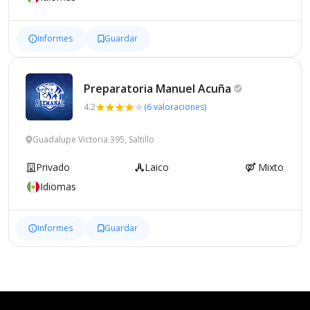
Informes
Guardar
Preparatoria Manuel
Acuña
4.2
(6 valoraciones)
Guadalupe Victoria 395, Saltillo
Privado
Laico
Mixto
Idiomas
Informes
Guardar