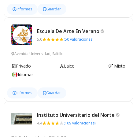
Informes
Guardar
Escuela De Arte En
Verano
5.0
(50 valoraciones)
Avenida Universidad, Saltillo
Privado
Laico
Mixto
Idiomas
Informes
Guardar
Instituto Universitario del
Norte
4.4
(109 valoraciones)