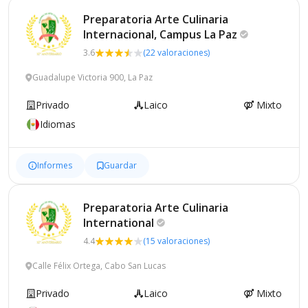
Preparatoria Arte Culinaria
Internacional, Campus La
Paz
3.6
(22 valoraciones)
Guadalupe Victoria 900, La Paz
Privado
Laico
Mixto
Idiomas
Informes
Guardar
Preparatoria Arte Culinaria
International
4.4
(15 valoraciones)
Calle Félix Ortega, Cabo San Lucas
Privado
Laico
Mixto