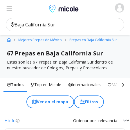
Micole, buscador de colegios
Ver en el mapa
Filtros
Mejores Prepas de México
Prepas en Baja California Sur
67 Prepas en Baja California Sur
Estas son las 67 Prepas en Baja California Sur dentro de
nuestro buscador de Colegios, Prepas y Preescolares.
Todos
Top en Micole
Internacionales
Más Inclu
Ver en el mapa
Filtros
+ info
Ordenar por