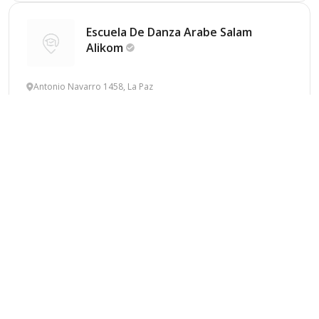
Escuela De Danza Arabe Salam
Alikom
Antonio Navarro 1458, La Paz
Privado
Laico
Mixto
Idiomas
Informes
Guardar
Centro De Estudios
Bhakti
5.0
(4 valoraciones)
Guijarro 1318, San José del Cabo
Privado
Laico
Mixto