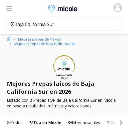
Micole, buscador de colegios
Ver en el mapa
Filtros
Mejores prepas de México
Mejores prepas de Baja California Sur
Mejores Prepas laicos de Baja
California Sur en 2026
Listado con 3 Prepas TOP de Baja California Sur en Micole
en base a resultados, métricas y valoraciones
Todos
Top en Micole
Internacionales
Más Incl