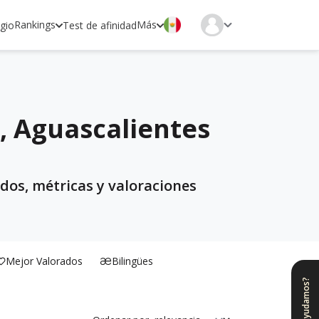
Rankings
Más
egio
Test de afinidad
, Aguascalientes
dos, métricas y valoraciones
Mejor Valorados
Bilingües
¿Te ayudamos?