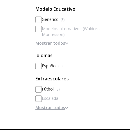
Modelo Educativo
Genérico
(3)
Modelos alternativos (Waldorf,
Montessori)
Mostrar todos
Basado en la disciplina / internados
Basado en Inteligencias Múltiples
Idiomas
Metodologías activas / innovación
Español
(3)
Personalización
Extraescolares
Basado en el rendimiento y la
excelencia
Fútbol
(3)
Escalada
Mostrar todos
Clarinete
Flauta travesera
Cocina