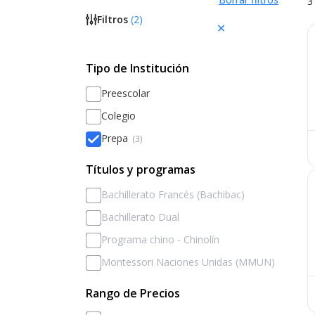
3
Filtros
(
2
)
Tipo de Institución
Preescolar
Colegio
Prepa
(3)
Títulos y programas
Bachillerato Francés (Bachibac)
Bachillerato Dual
Programa chino - Chinolín
Montessori Naciones Unidas (MMUN)
Rango de Precios