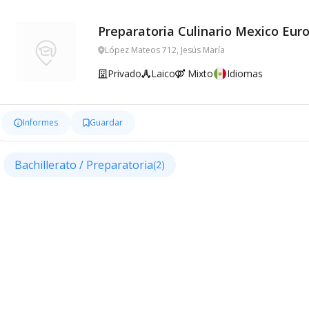
Preparatoria Culinario Mexico Eur
López Mateos 712, Jesús María
Privado
Laico
Mixto
Idiomas
Informes
Guardar
Bachillerato / Preparatoria
(2)