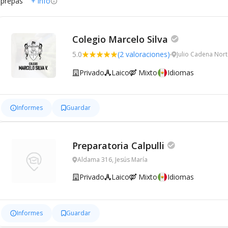
 prepas
+ info
Colegio Marcelo Silva
5.0
(2 valoraciones)
Julio Cadena Nort
Privado
Laico
Mixto
Idiomas
Informes
Guardar
Preparatoria Calpulli
Aldama 316, Jesús María
Privado
Laico
Mixto
Idiomas
Informes
Guardar