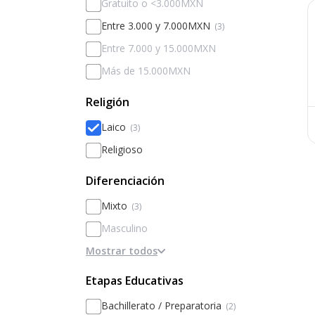
Gratuito o <3.000MXN
Entre 3.000 y 7.000MXN
(3)
Entre 7.000 y 15.000MXN
Más de 15.000MXN
Religión
Laico
(3)
Religioso
Diferenciación
Mixto
(3)
Masculino
Mostrar todos
Femenino
Diferenciado por sexos
Etapas Educativas
Bachillerato / Preparatoria
(2)