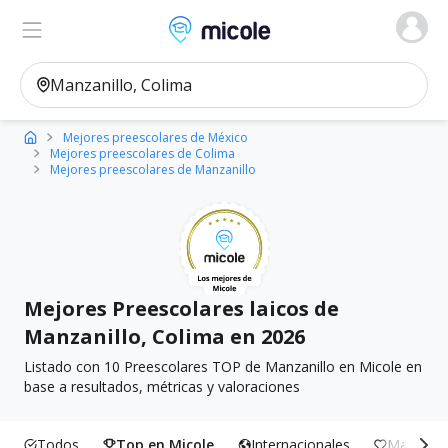
Micole, buscador de colegios
Ver en el mapa
Filtros
Mejores preescolares de México
Mejores preescolares de Colima
Mejores preescolares de Manzanillo
Mejores Preescolares laicos de
Manzanillo, Colima en 2026
Listado con 10 Preescolares TOP de Manzanillo en Micole en
base a resultados, métricas y valoraciones
Todos
Top en Micole
Internacionales
Más Incl