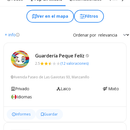
Ver en el mapa
Filtros
+ info
Ordenar por
Guardería Peque
Felíz
2.5
(12 valoraciones)
Avenida Paseo de Las Gaviotas 93, Manzanillo
Privado
Laico
Mixto
Idiomas
Informes
Guardar