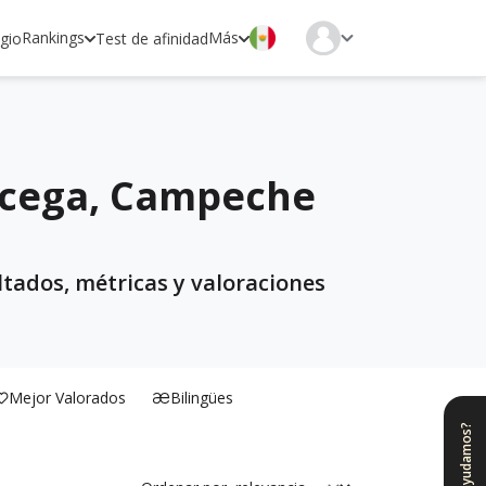
Rankings
Más
egio
Test de afinidad
árcega, Campeche
ltados, métricas y valoraciones
Mejor Valorados
Bilingües
¿Te ayudamos?