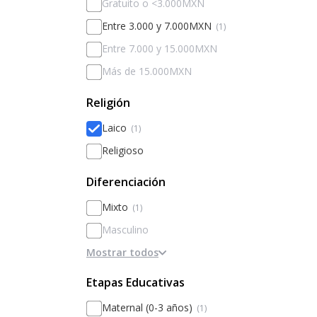
Gratuito o <3.000MXN
Entre 3.000 y 7.000MXN
(1)
Entre 7.000 y 15.000MXN
Más de 15.000MXN
Religión
Laico
(1)
Religioso
Diferenciación
Mixto
(1)
Masculino
Mostrar todos
Femenino
Diferenciado por sexos
Etapas Educativas
Maternal (0-3 años)
(1)