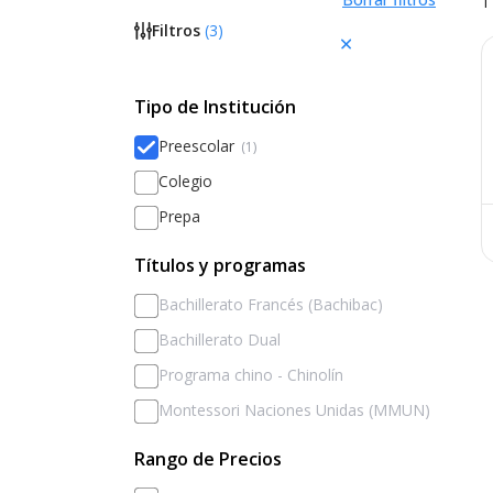
1
Filtros
(
3
)
Tipo de Institución
Preescolar
(1)
Colegio
Prepa
Títulos y programas
Bachillerato Francés (Bachibac)
Bachillerato Dual
Programa chino - Chinolín
Montessori Naciones Unidas (MMUN)
Rango de Precios