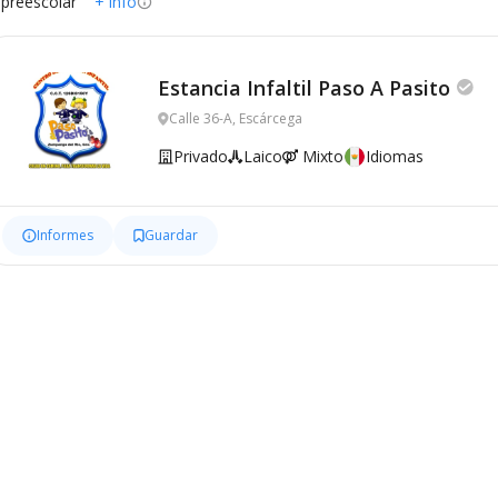
 preescolar
+ info
Estancia Infaltil Paso A Pasito
Calle 36-A, Escárcega
Privado
Laico
Mixto
Idiomas
Informes
Guardar