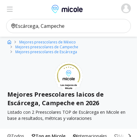
Micole, buscador de colegios
Ver en el mapa
Filtros
Mejores preescolares de México
Mejores preescolares de Campeche
Mejores preescolares de Escárcega
Mejores Preescolares laicos de
Escárcega, Campeche en 2026
Listado con 2 Preescolares TOP de Escárcega en Micole en
base a resultados, métricas y valoraciones
Todos
Top en Micole
Internacionales
Más Incl