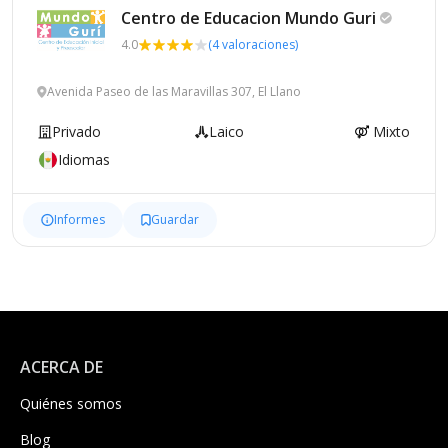
Centro de Educacion Mundo
Guri
4.0
(4 valoraciones)
Avenida Paseo de las Maravillas 307, El Llano
Privado
Laico
Mixto
Idiomas
Informes
Guardar
ACERCA DE
Quiénes somos
Blog