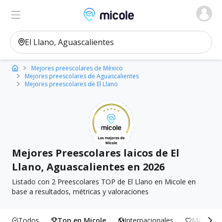
Micole, buscador de colegios
Ver en el mapa
Filtros
Mejores preescolares de México
Mejores preescolares de Aguascalientes
Mejores preescolares de El Llano
Mejores Preescolares laicos de El
Llano, Aguascalientes en 2026
Listado con 2 Preescolares TOP de El Llano en Micole en
base a resultados, métricas y valoraciones
Todos
Top en Micole
Internacionales
Más Incl