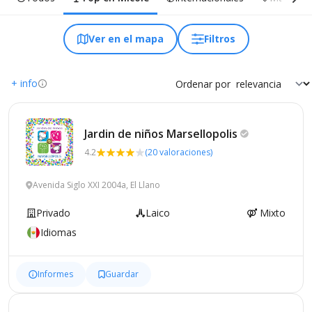
Ver en el mapa
Filtros
+ info
Ordenar por
Jardin de niños
Marsellopolis
4.2
(20 valoraciones)
Avenida Siglo XXI 2004a, El Llano
Privado
Laico
Mixto
Idiomas
Informes
Guardar