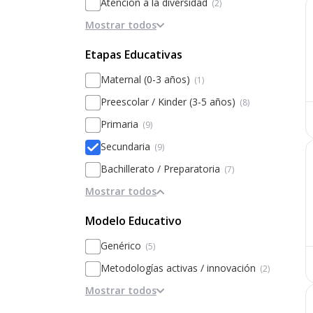
Atención a la diversidad
(2)
Mostrar todos
Deficiencia auditiva
(1)
Discapacidad intelectual
(1)
Etapas Educativas
Discapacidad motora
(1)
Maternal (0-3 años)
(1)
Logopeda
(1)
Preescolar / Kinder (3-5 años)
(8)
Altas Capacidades
(1)
Primaria
(9)
Deficiencia visual
(1)
Secundaria
(9)
TGD / TEA
(1)
Bachillerato / Preparatoria
(7)
TDAH
(1)
Mostrar todos
Modelo Educativo
Genérico
(5)
Metodologías activas / innovación
(2)
Mostrar todos
Personalización
(1)
Basado en el rendimiento y la