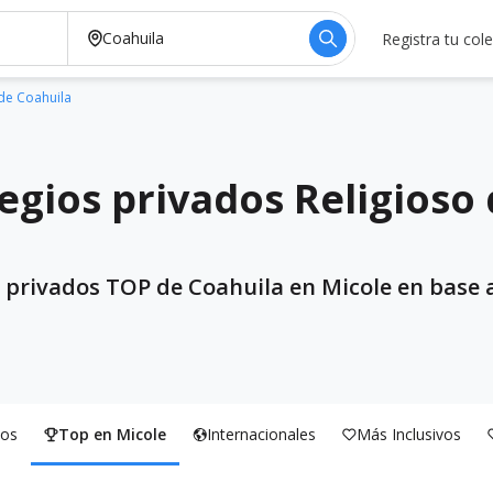
Registra tu col
de Coahuila
egios privados Religioso
s privados TOP de Coahuila en Micole en base a
os
Top en Micole
Internacionales
Más Inclusivos