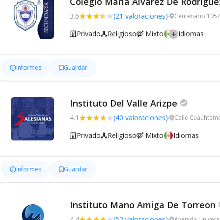
Colegio Maria Alvarez De Rodrigue
3.6
(21 valoraciones)
Centenario 1057 
Privado
Religioso
Mixto
Idiomas
Informes
Guardar
Instituto Del Valle Arizpe
4.1
(40 valoraciones)
Calle Cuauhtémoc
Privado
Religioso
Mixto
Idiomas
Informes
Guardar
Instituto Mano Amiga De Torreon
4.4
(52 valoraciones)
Avenida Univers