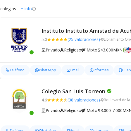
 colegios
+ info
Instituto Instituto Amistad de Acu
5.0
(25 valoraciones)
Libramiento Ori
Privado
Religioso
Mixto
<3.000MXN
Teléfono
WhatsApp
Email
Informes
Guar
Colegio San Luis Torreon
4.6
(38 valoraciones)
Boulevard de la
Privado
Religioso
Mixto
3.000-7.000MX
Teléfono
WhatsApp
Email
Informes
Guar