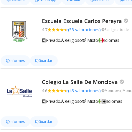
Escuela Escuela Carlos Pereyra
4.7
(55 valoraciones)
San Ignacio de 
Privado
Religioso
Mixto
Idiomas
Informes
Guardar
Colegio La Salle De Monclova
4.6
(43 valoraciones)
Monclova, Monc
Privado
Religioso
Mixto
Idiomas
Informes
Guardar