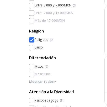
Entre 3.000 y 7.000MXN
(6)
Entre 7.000 y 15.000MXN
Más de 15.000MXN
Religión
Religioso
(9)
Laico
Diferenciación
Mixto
(9)
Masculino
Mostrar todos
Femenino
Diferenciado por sexos
Atención a la Diversidad
Psicopedagogo
(3)