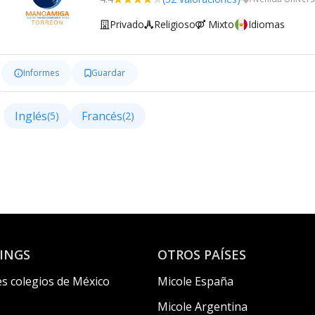
Privado
Religioso
Mixto
Idiomas
Informes
Guardar
Inglés
Francés
(5)
(2)
INGS
OTROS PAÍSES
s colegios de México
Micole España
Micole Argentina