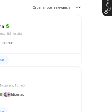
Ordenar por
ña
ente 485, Acuña
Idiomas
dar
 Nogalera, Torreón
N
Idiomas
dar