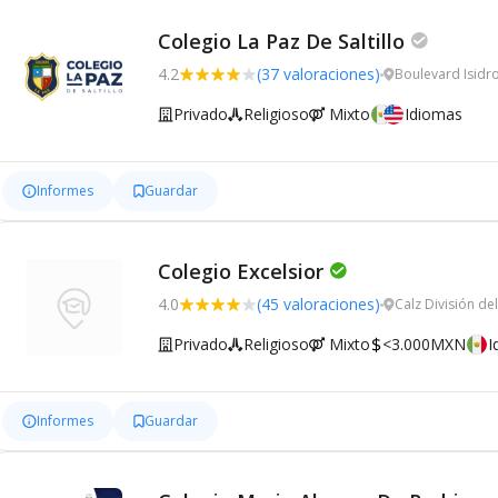
Colegio La Paz De Saltillo
4.2
(37 valoraciones)
Boulevard Isidro
Privado
Religioso
Mixto
Idiomas
Informes
Guardar
Colegio Excelsior
4.0
(45 valoraciones)
Calz División de
Privado
Religioso
Mixto
<3.000MXN
I
Informes
Guardar