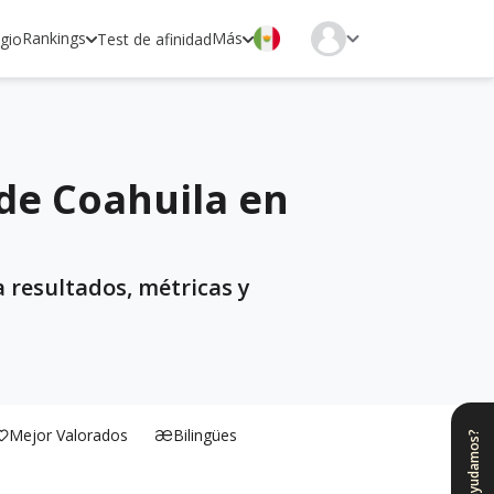
Rankings
Más
egio
Test de afinidad
 de Coahuila en
 resultados, métricas y
Mejor Valorados
Bilingües
¿Te ayudamos?