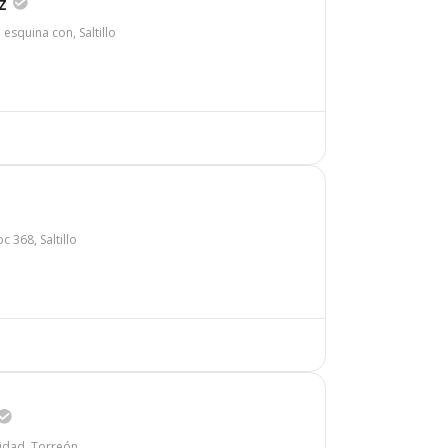
z
esquina con, Saltillo
 368, Saltillo
idad, Torreón