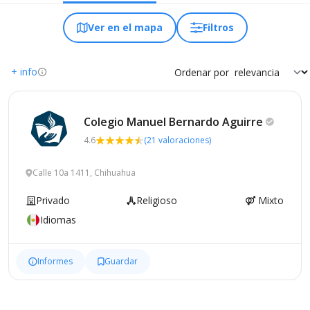
Ver en el mapa
Filtros
+ info
Ordenar por
Colegio Manuel Bernardo
Aguirre
4.6
(21 valoraciones)
Calle 10a 1411, Chihuahua
Privado
Religioso
Mixto
Idiomas
Informes
Guardar