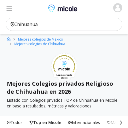
Micole, buscador de colegios
Ver en el mapa
Filtros
Mejores colegios de México
Mejores colegios de Chihuahua
Mejores Colegios privados Religioso
de Chihuahua en 2026
Listado con Colegios privados TOP de Chihuahua en Micole
en base a resultados, métricas y valoraciones
Todos
Top en Micole
Internacionales
Más Incl