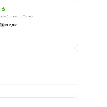
e
nacio Comonfort, Torreón
Bilingüe