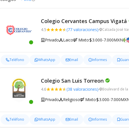
Colegio Cervantes Campus Vigatá
4.5
(77 valoraciones)
Calzada José Va
Privado
Laico
Mixto
3.000-7.000MXN
Teléfono
WhatsApp
Email
Informes
Guar
Colegio San Luis Torreon
4.6
(38 valoraciones)
Boulevard de la
Privado
Religioso
Mixto
3.000-7.000MX
Teléfono
WhatsApp
Email
Informes
Guar