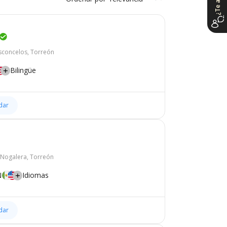
sconcelos, Torreón
Bilingüe
dar
 Nogalera, Torreón
N
Idiomas
dar