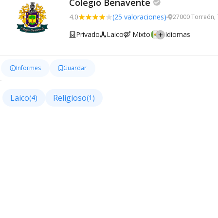
Colegio Benavente
4.0
(25 valoraciones)
27000 Torreón,
Privado
Laico
Mixto
Idiomas
Informes
Guardar
Laico
Religioso
(4)
(1)