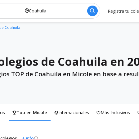
Registra tu col
de Coahuila
olegios de Coahuila en 2
gios TOP de Coahuila en Micole en base a resul
os
Top en Micole
Internacionales
Más Inclusivos
 colegios
+ info