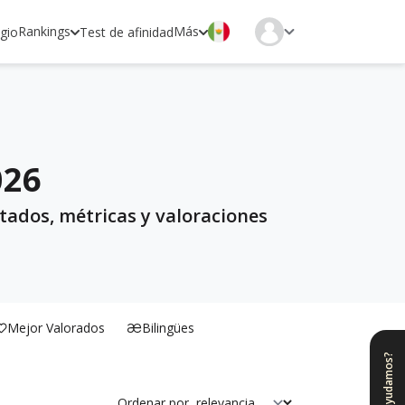
Rankings
Más
egio
Test de afinidad
026
tados, métricas y valoraciones
Mejor Valorados
Bilingües
¿Te ayudamos?
Ordenar por