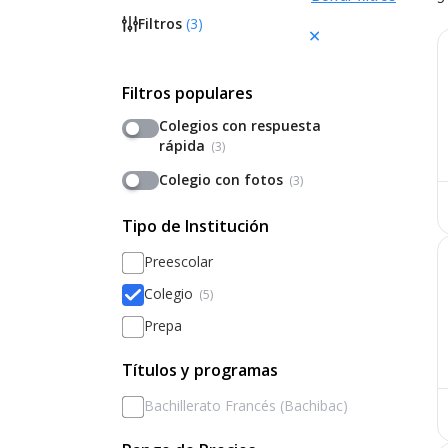
Filtros
(
3
)
Filtros populares
Colegios con respuesta
rápida
(3)
Colegio con fotos
(3)
Tipo de Institución
Preescolar
Colegio
(5)
Prepa
Títulos y programas
Bachillerato Francés (Bachibac)