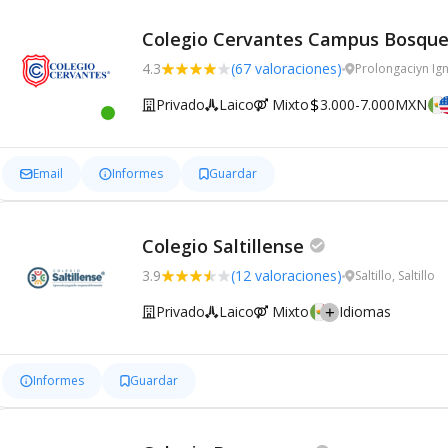
Colegio Cervantes Campus Bosqu
4.3
(67 valoraciones)
Prolongaciуn Ig
Privado
Laico
Mixto
3.000-7.000MXN
Email
Informes
Guardar
Colegio Saltillense
3.9
(12 valoraciones)
Saltillo, Saltillo
Privado
Laico
Mixto
Idiomas
Informes
Guardar