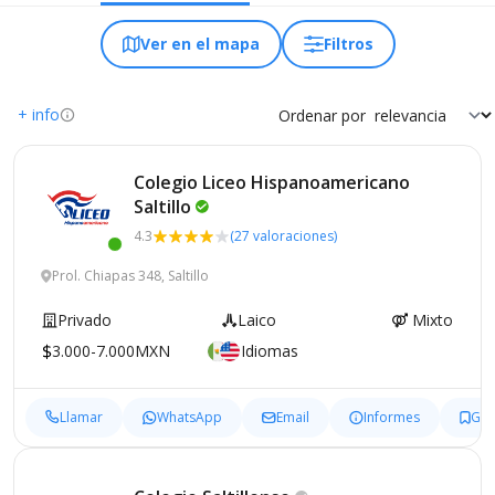
Ver en el mapa
Filtros
+ info
Ordenar por
Colegio Liceo Hispanoamericano
Saltillo
4.3
(27 valoraciones)
Prol. Chiapas 348, Saltillo
Privado
Laico
Mixto
3.000-7.000MXN
Idiomas
Llamar
WhatsApp
Email
Informes
Gua